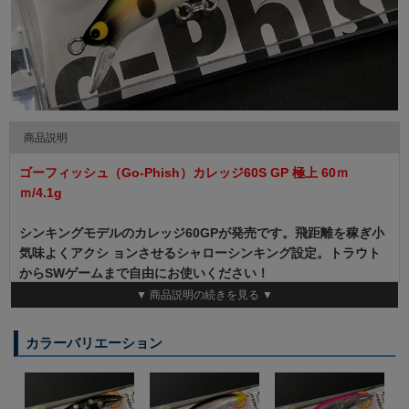
商品説明
ゴーフィッシュ（Go-Phish）カレッジ60S GP 極上 60ｍ
ｍ/4.1g
シンキングモデルのカレッジ60GPが発売です。飛距離を稼ぎ小
気味よくアクシ ョンさせるシャローシンキング設定。トラウト
からSWゲームまで自由にお使いください！
▼ 商品説明の続きを見る ▼
◆Length ： 60mm ◆Weight ：4.1g ◆Hook ： ST26#10
カラーバリエーション
◆Ring ： #1