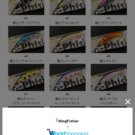
#1
#2
#3
極上ブラックアマゴ
極上アユシルバー
極上ブラックピンク
#4
#5
#6
極上エメラルドシャッド
極上レインボー
極上オレキン
#7
#8
#9
極上チャート
極上ブルーピンク
極上パープル
/ブラックパーマーク
/レッドパーマーク
バックボーン