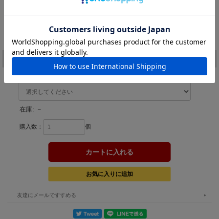
#10
#11
#12
極上クリアー
極上ブラック
極上オレンジ
レッドボーン
/オレンジスポット
/ブラックスプラッター
価格:
1,683円
(税込)
[ポイント還元 33ポイント～]
注文
カラー：
在庫:
－
購入数：
個
友達にメールですすめる