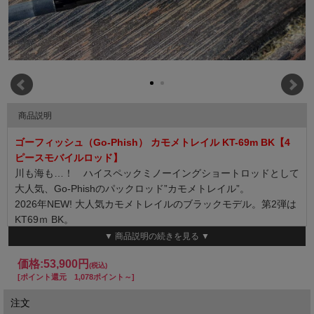
商品説明
ゴーフィッシュ（Go-Phish） カモメトレイル KT-69m BK【4
ピースモバイルロッド】
川も海も…！ ハイスペックミノーイングショートロッドとして
大人気、Go-Phishのパックロッド”カモメトレイル”。
2026年NEW! 大人気カモメトレイルのブラックモデル。第2弾は
KT69ｍ BK。
しばらくの間完売していました69mですがそれもそのはず、ショ
▼ 商品説明の続きを見る ▼
アーでのシーバスゲームからPE＃1.5を主体としたオフショアの
価格:
53,900円
青物やライトジギング、そして根魚やジグマダイととても幅広く
(税込)
[ポイント還元 1,078ポイント～]
お使いいただいています。
「おおよその釣りに誘われても持っていればとにかく安心」とい
注文
う69mです。