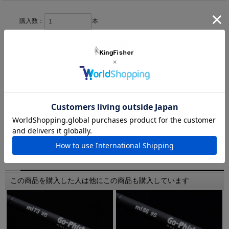
継ぎ数 4ピース
Length 6.9ft
購入数：
本
Power ミディアムクラス
Lure weight 5-25g
在庫
1本
Line PE#1-1.5
仕舞寸法 約55cm
お問い合わせ
友達にメールですすめる
「 ※生産時にやむを得ず発生する小さな傷、僅かなガイドのズ
レ、ナキ、キシミやスレッドなどのエポキシ（細かい気泡）等は
交換対象となりませんのでご注意下さい。」また、皆様ご存じだ
とは思われますが、竿を曲げるとガイドのエポキシはメーカーに
この商品を購入した人は他にこの商品も購入しています
もよりますがガイドフットのクラックは使用頻度により出るもの
も御座いますのでこちらも返品対象にはなりませんのでご了承の
上ご購入をお願い致します。