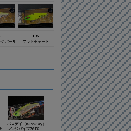
K
10K
ックパール
マットチャート
バスデイ（Bassday）
チ
レンジバイブ70TG