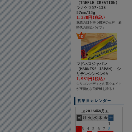
（TREFLE CREATION）
ラナケラ57-13S
57mm/13g
1,320円(税込)
魅惑の目を持つ勝利の女神「新
時代の鉄板バイブ」
マドネスジャパン
（MADNESS JAPAN） シ
リテンシンペン90
1,931円(税込)
シリコンボディと内蔵ウエイト
が圧倒的な飛距離を誇る！
営業日カレンダー
＜
2026年8月
＞
日
月
火
水
木
金
土
1
2
3
4
5
6
7
8