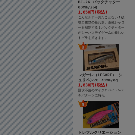
BC-26 バックチャター
88mm/26g
1,650円(税込)
こんなルアー見たことない！破
壊力抜群の新兵器。激戦シャロ
ーを制覇する！バックチャター
がシーバスデイゲームの新しい
トビラを拓きます。
レガーレ（LEGARE） シ
ュリペン70 70mm/8g
1,830円(税込)
難攻不落のマイクロベイト&バ
チパターンに特化
トレフルクリエーション