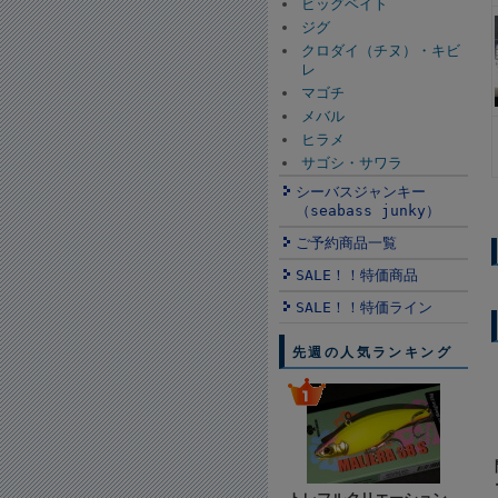
ビッグベイト
ジグ
クロダイ（チヌ）・キビ
レ
マゴチ
メバル
ヒラメ
サゴシ・サワラ
シーバスジャンキー
（seabass junky）
ご予約商品一覧
SALE！！特価商品
SALE！！特価ライン
先週の人気ランキング