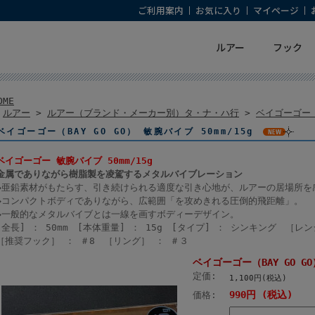
ご利用案内
お気に入り
マイページ
ルアー
フック
OME
>
ルアー
>
ルアー（ブランド・メーカー別）タ・ナ・ハ行
>
ベイゴーゴー（B
ベイゴーゴー（BAY GO GO） 敏腕バイブ 50mm/15g
ベイゴーゴー 敏腕バイブ 50mm/15g
金属でありながら樹脂製を凌駕するメタルバイブレーション
◆亜鉛素材がもたらす、引き続けられる適度な引き心地が、ルアーの居場所を
◆コンパクトボディでありながら、広範囲「を攻めきれる圧倒的飛距離」。
◆一般的なメタルバイブとは一線を画すボディーデザイン。
[全長] ： 50mm [本体重量] ： 15g [タイプ] ： シンキング ［
［推奨フック］ ： ＃8 ［リング］ ： ＃３
ベイゴーゴー（BAY GO GO
定価:
1,100円(税込)
990円 (税込)
価格: