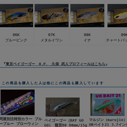
06K
07K
08K
09
ブルーピンク
メタルイワシ
イナ
チャートバ
『
東京ベイゴーゴー H.P. 久保 武人プロフィールはこちら
』
この商品を購入した人は他にこの商品も購入しています
問屋別注特別カラー ブル
マルジン（marujin）
ベイゴーゴー（BAY GO
ーブルー ブローウィン
UKベイト21 3.7イン
GO） 龍宮80 80mm/15g