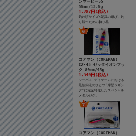
ンマービー55
55mm/13.5g
1,287円(税込)
釣れ頃サイズ×驚異の飛び。釣
り勝つための切り札
コアマン（COREMAN）
CZ-45 ゼッタイオンフッ
ク 80mm/45g
1,540円(税込)
シーバス デイゲームにおける
最強釣法のひとつ“岸壁ジギン
グ”に完全特化したスペシャル
メタルジグ。
コアマン（COREMAN）