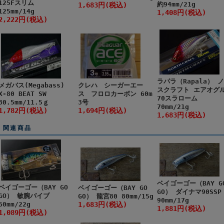
125Fスリム
約94mm/21g
1,683円(税込)
125mm/14g
1,408円(税込)
2,222円(税込)
ラパラ（Rapala） 
メガバス(Megabass)
クレハ シーガーエー
スクラフト エアオグ
X-80 BEAT SW
ス フロロカーボン 60m
70スラローム
80.5mm/11.5ｇ
3号
70mm/21g
1,782円(税込)
1,694円(税込)
1,683円(税込)
関連商品
ベイゴーゴー（BAY G
ベイゴーゴー（BAY GO
ベイゴーゴー（BAY GO
GO） ダイナマ90SSP
GO） 敏腕バイブ
GO） 龍宮80 80mm/15g
90mm/17g
60mm/22g
1,683円(税込)
1,881円(税込)
1,089円(税込)