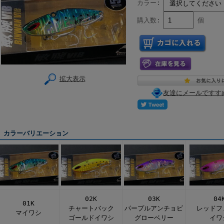
カラー:
購入数:
個
拡大表示
友達にメールですす
カラーバリエーション
02K
03K
04
01K
チャートバック
パープルアンチョビ
レッドフ
マイワシ
ゴールドイワシ
グローベリー
イワ