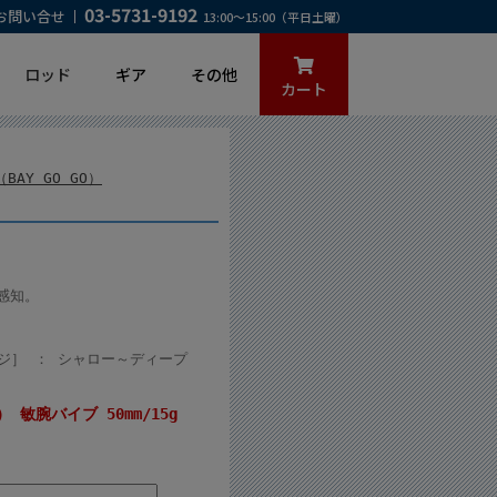
03-5731-9192
お問い合せ
13:00～15:00（平日土曜）
ロッド
ギア
その他
カート
AY GO GO）
感知。
レンジ］ ： シャロー～ディープ
） 敏腕バイブ 50mm/15g