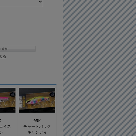
める
K
05K
ェイス
チャートバック
シ
キャンディ