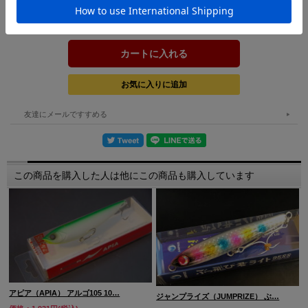
2.大型シーバスにも安心の#2フック×3pcs
3.マグネット重心移動による安定した飛距離
購入数：
個
4.クリア系からマット系まで全12色の充実したカラー展開
[全長] 160mm [重量] 48g [タイプ] フローティング [フック]
#2×3
友達にメールですすめる
この商品を購入した人は他にこの商品も購入しています
アピア（APIA） アルゴ105 10…
ジャンプライズ（JUMPRIZE） ぶ…