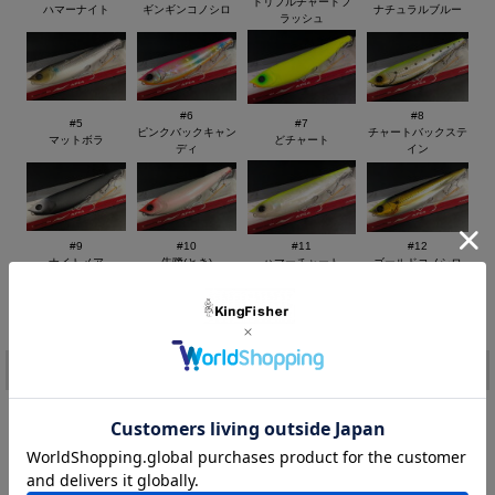
トリプルチャートフ
ハマーナイト
ギンギンコノシロ
ナチュラルブルー
ラッシュ
アピア アルゴ160F 160mm/48g (APIA ARGO 160)
水面直下をドッグウォーク、水面を炸裂させる！新タイプのトッ
プウォータープラグに 160mmサイズが登場！
#6
#8
#5
#7
ピンクバックキャン
チャートバックステ
マットボラ
どチャート
ディ
イン
ドッグウォークはもちろんのことながら、ヘッドに搭載したツイ
ンカップによりポッパーのようなスプラッシュやタダ巻き時のV
字波紋など様々なアクションをアングラーの力量を問わず簡単に
生み出すことができる「ARGO」シリーズ。
#9
#10
#11
#12
水面直下で水を纏いながらアクションするため強風時にも使いや
ナイトメア
朱鷺(とき)
ハマーチャート
ゴールドコノシロ
すい。
新発売の160mmサイズは、オリジナルの105mmと同様にマグネ
価格:
3,861円
(税込)
ット重心移動を搭載し、さらなる飛距離アップに成功。
[ポイント還元 77ポイント～]
コノシロパターンや落ち鮎パターン、秋のイナッコパターンにも
注文
対応する。また、水平に近い浮き姿勢と絶妙な浮力設定によりフ
ッキング率のさらなる向上も実現している。
カラー：
特徴
1.水平に近い浮き姿勢と絶妙な浮力設定によるフッキング率の向
上
在庫:
－