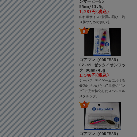
ンマービー55
55mm/13.5g
1,287円(税込)
釣れ頃サイズ×驚異の飛び。釣
り勝つための切り札
コアマン（COREMAN）
CZ-45 ゼッタイオンフッ
ク 80mm/45g
1,540円(税込)
シーバス デイゲームにおける
最強釣法のひとつ“岸壁ジギン
グ”に完全特化したスペシャル
メタルジグ。
コアマン（COREMAN）