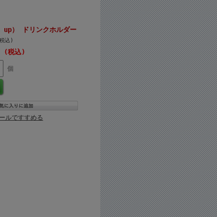
k up） ドリンクホルダー
(税込)
円 (税込)
個
ールですすめる