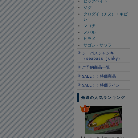
ビッグベイト
ジグ
クロダイ（チヌ）・キビ
レ
マゴチ
メバル
ヒラメ
サゴシ・サワラ
シーバスジャンキー
（seabass junky）
ご予約商品一覧
SALE！！特価商品
SALE！！特価ライン
先週の人気ランキング