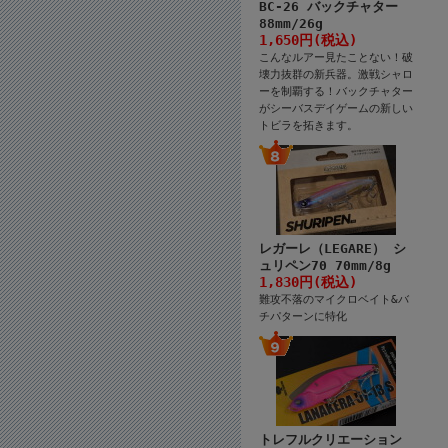
BC-26 バックチャター
88mm/26g
1,650円(税込)
こんなルアー見たことない！破
壊力抜群の新兵器。激戦シャロ
ーを制覇する！バックチャター
がシーバスデイゲームの新しい
トビラを拓きます。
レガーレ（LEGARE） シ
ュリペン70 70mm/8g
1,830円(税込)
難攻不落のマイクロベイト&バ
チパターンに特化
トレフルクリエーション