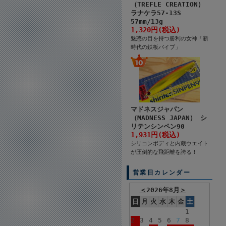
（TREFLE CREATION）
ラナケラ57-13S
57mm/13g
1,320円(税込)
魅惑の目を持つ勝利の女神「新
時代の鉄板バイブ」
マドネスジャパン
（MADNESS JAPAN） シ
リテンシンペン90
1,931円(税込)
シリコンボディと内蔵ウエイト
が圧倒的な飛距離を誇る！
営業日カレンダー
＜
2026年8月
＞
日
月
火
水
木
金
土
1
2
3
4
5
6
7
8