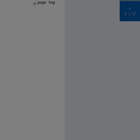
page top
↑
トップ