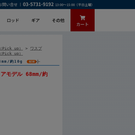
03-5731-9192
お問い合せ
13:00～15:00（平日土曜）
ロッド
ギア
その他
カート
Pick up）
>
ワスプ
Pick up）
mm/約10g
アモデル 68mm/約