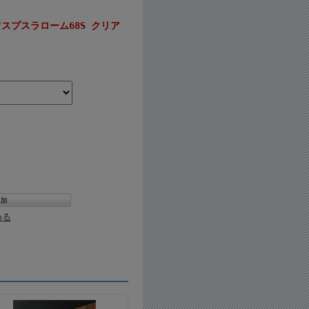
ワスプスラローム68S クリア
める