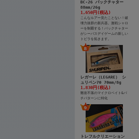
BC-26 バックチャター
88mm/26g
1,650円(税込)
こんなルアー見たことない！破
壊力抜群の新兵器。激戦シャロ
ーを制覇する！バックチャター
がシーバスデイゲームの新しい
トビラを拓きます。
レガーレ（LEGARE） シ
ュリペン70 70mm/8g
1,830円(税込)
難攻不落のマイクロベイト&バ
チパターンに特化
トレフルクリエーション