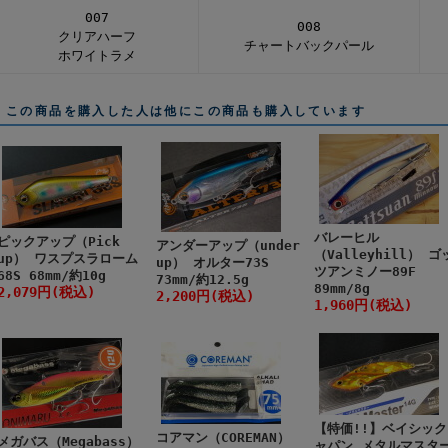
007
008
クリアハーフ
チャートバックパール
ホワイトラメ
この商品を購入した人は他にこの商品も購入しています
バレーヒル
ピックアップ（Pick
アンダーアップ（under
（Valleyhill） ゴ
up） ワスプスラローム
up） オルター73S
ツアンミノー89F
68S 68mm/約10g
73mm/約12.5g
89mm/8g
2,079円(税込)
2,200円(税込)
1,960円(税込)
【特価!!】ベイシック
コアマン（COREMAN）
メガバス（Megabass）
ャパン メタルマスタ