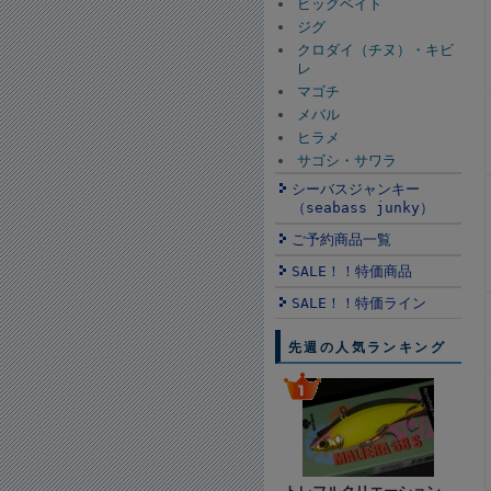
ビッグベイト
ジグ
クロダイ（チヌ）・キビ
レ
マゴチ
メバル
ヒラメ
サゴシ・サワラ
シーバスジャンキー
（seabass junky）
ご予約商品一覧
SALE！！特価商品
SALE！！特価ライン
先週の人気ランキング