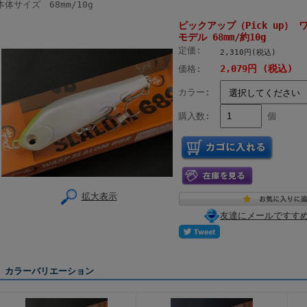
本体サイズ 68mm/10g
ピックアップ（Pick up） 
モデル 68mm/約10g
定価:
2,310円(税込)
2,079円 (税込)
価格:
カラー:
購入数:
個
拡大表示
友達にメールですす
カラーバリエーション