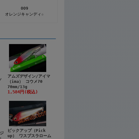
009
オレンジキャンディ☆
アムズデザイン/アイマ
ッ
（ima） コウメ70
70mm/13g
1,584円(税込)
ピックアップ（Pick
ジ
up） ワスプスラローム
ー