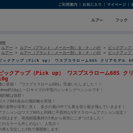
ご利用案内
お気に入り
マイページ
ルアー
フック
OME
>
ルアー
>
ルアー（ブランド・メーカー別）タ・ナ・ハ行
>
ピックアップ（
>
ルアー
>
ルアー（ブランド・メーカー別）タ・ナ・ハ行
>
ピックアップ（
ピックアップ（Pick up） ワスプスラローム68S クリアモデル 68
ピックアップ（Pick up） ワスプスラローム68S クリ
10g
遂に登場！『ワスプスラローム68S』完成いたしました！！
68mm約10gと一口サイズの中型のシンキングペンシルです！
飛距離は抜群！
ワスプ80S並みの飛距離を実現！
飛行姿勢が非常に良く、多少の風の中でも風を切り裂き飛んでいきます！
アクションはワスプ80Sと同様に不規則なS字スラロームアクション設定！
今回はまず、発泡樹脂素材の5色から発売にこぎつけました！
どのカラーも外しのない、人気大！
釣果も安定した5色で展開致します。