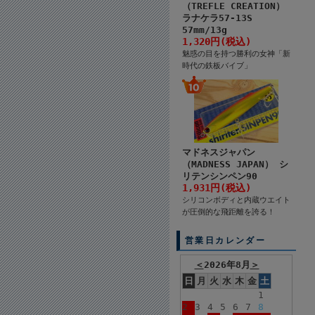
（TREFLE CREATION）
ラナケラ57-13S
57mm/13g
1,320円(税込)
魅惑の目を持つ勝利の女神「新
時代の鉄板バイブ」
マドネスジャパン
（MADNESS JAPAN） シ
リテンシンペン90
1,931円(税込)
シリコンボディと内蔵ウエイト
が圧倒的な飛距離を誇る！
営業日カレンダー
＜
2026年8月
＞
日
月
火
水
木
金
土
1
2
3
4
5
6
7
8