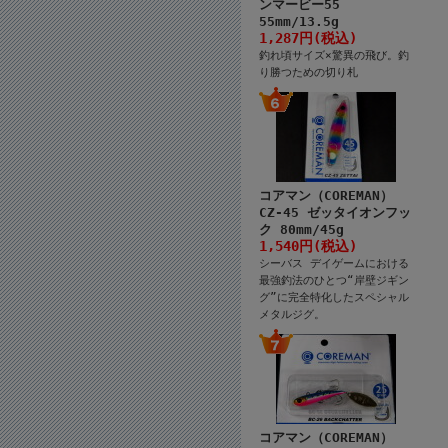
ンマービー55
55mm/13.5g
1,287円(税込)
釣れ頃サイズ×驚異の飛び。釣
り勝つための切り札
コアマン（COREMAN）
CZ-45 ゼッタイオンフッ
ク 80mm/45g
1,540円(税込)
シーバス デイゲームにおける
最強釣法のひとつ“岸壁ジギン
グ”に完全特化したスペシャル
メタルジグ。
コアマン（COREMAN）