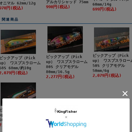
アルカリシャッド 75mm
オニマル 62mm/12g
60mm/14g
990円(税込)
970円(税込)
699円(税込)
関連商品
ピックアップ（Pick
ピックアップ（Pick
ピックアップ（Pick
up） ワスプスラロー
up） ワスプスラローム
up） ワスプスラローム
50S クリアモデル
80S クリアモデル
68S 68mm/約10g
50mm/6g
80mm/16.5g
2,079円(税込)
2,079円(税込)
2,277円(税込)
ピックアップ（Pick
up） ワスプスラローム
50S 50mm/6.0g
2,079円(税込)