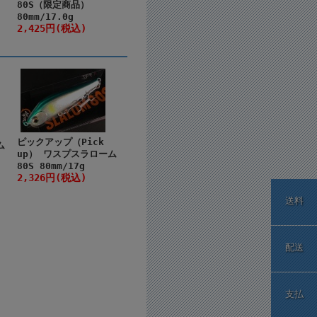
80S（限定商品）
80mm/17.0g
2,425円(税込)
ピックアップ（Pick
ム
up） ワスプスラローム
80S 80mm/17g
2,326円(税込)
送料
配送
支払