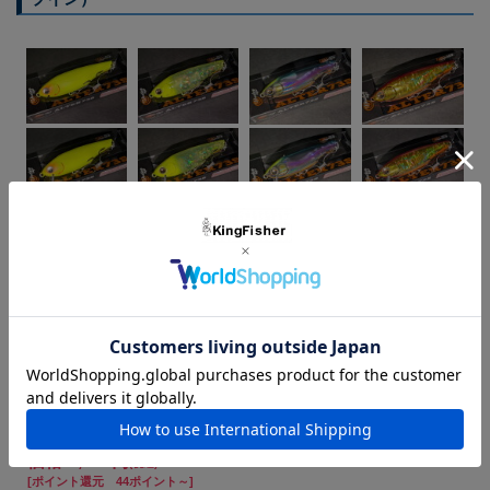
シルでは浮き上がってしまう状況でも、一枚下のレンジをしっか
りキープ。
■アクション■
基本はケツ振り。
タダ巻きでは安定したスイングアクションを維持し、流れを受け
ると、一瞬のフラつきが入り、バイトを誘発。
本体サイズ 73mm/12.5g
#001
#002
#003
#004
マットチャート
チャートミスト
ブルーシグナル
レッドコアゴールド
#005
#006
#007
#008
パールローズブルー
ネオンサイン
スノーパープル
ブルーバックミラー
価格:
2,200円
(税込)
[ポイント還元 44ポイント～]