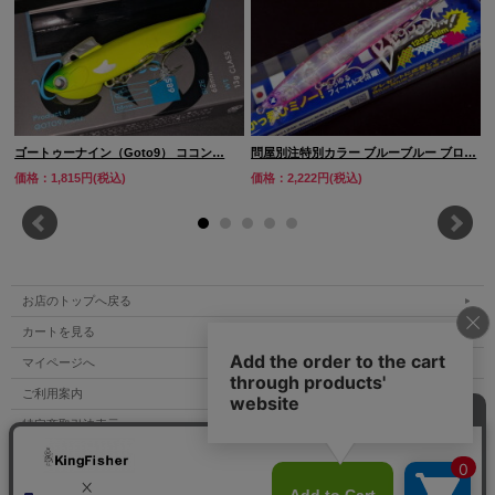
ゴートゥーナイン（Goto9） ココン…
問屋別注特別カラー ブルーブルー ブロ…
価格：1,815円(税込)
価格：2,222円(税込)
お店のトップへ戻る
カートを見る
マイページへ
ご利用案内
特定商取引法表示
個人情報の取扱い
サイトマップ