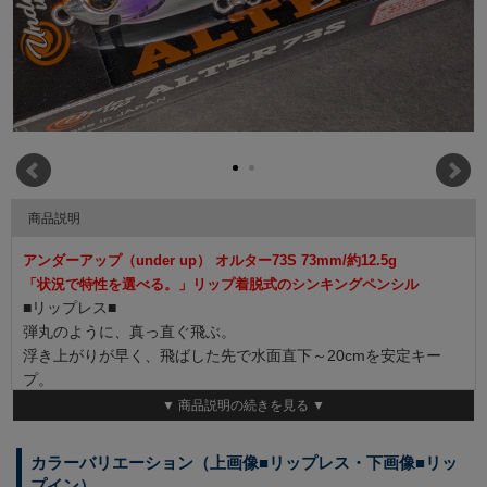
商品説明
アンダーアップ（under up） オルター73S 73mm/約12.5g
「状況で特性を選べる。」リップ着脱式のシンキングペンシル
■リップレス■
弾丸のように、真っ直ぐ飛ぶ。
浮き上がりが早く、飛ばした先で水面直下～20cmを安定キー
プ。
▼ 商品説明の続きを見る ▼
■リップイン■
流れの中でも、浮き上がらない。
カラーバリエーション（上画像■リップレス・下画像■リッ
流れが効いたエリアやダウンの釣りなど、通常のシンキングペン
プイン）