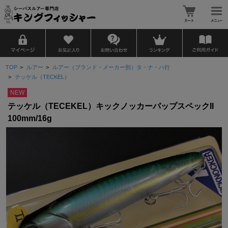
TOP
>
ルアー
>
ルアー（ブランド・メーカー別）タ・ナ・ハ行
>
テッケル（TECKEL）
NEW
テッケル（TECEKEL）キックノッカーパップスペックII
100mm/16g