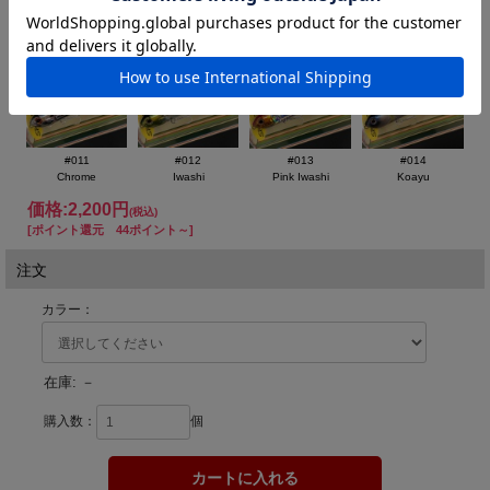
#004
#006
#007
#010
Chartreuse Shiner
Threadfin Shad
Clear Ice
Bone
テッケル（TECEKEL）キックノッカーパップスペックⅡ
100mm/16g
ボディはレギュラーのキックノッカーパップと同じで、ウエイト
#011
#012
#013
#014
バランスだけを変えたモデルとなります。
Chrome
Iwashi
Pink Iwashi
Koayu
具体的にはテール部のタングステンボールを１個から２個に変更
価格:
2,200円
しました。
(税込)
[ポイント還元 44ポイント～]
その為、ノーマルのパップが水平に近い斜め浮きなのに対してか
なり垂直に近い立ち浮き姿勢になっています。
注文
スペック２はまず、ノーマルキャストに比べて、ロングキャスト
が可能です。
カラー：
鋭いショートトゥイッチでダイブ＆ライズアップで誘うことも可
能です。
更に、高速の連続首振りアクションをされる際に、水面を飛び出
在庫:
－
しにくく波気があるような状況でも安定して誘う事ができます。
購入数：
個
ノーマルと同じように、カン高いラトル音は健在です。
◆length：100mm ◆Weight：16g ◆Type：フローティング