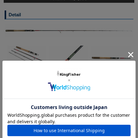
Detail
Huerco（フエルコ） XT 611-4S
ショア～オフショアまでシチュエーションを問わないバーサタイ
ル4pcsスピニング
マイルドなレギュラーファストテーパーで、多彩なルアーとシチ
ュエーションに対応するHuerco XT611-4Sは国内外のあらゆる
フィールドで活躍します。ショア～オフショアのライトキャステ
ィングまでを想定したバーサタイルな性能が魅力です。
対象魚:バラマンディ、バス、チヌ、ボートシーバス、ボートロ
ックフィッシュ、中型回遊魚など
Spec
[Length] 6ft11inch / 2,108mm