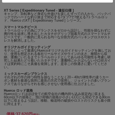
[Closed] Blanks599mm・Grip478mm (rear334mm)
[Taper] RegularFast
XT Series [ Expeditionary Tuned - 遠征仕様 ]
キャンプ、自転車など身近な外遊びを楽しむすべての人から、バックパ
[Pieces] 4pcs
ックでのハードな釣り旅まで対応する?タフ?で?使える?トラベルロッ
ド、Huerco のXT [ Expeditionary Tuned ] シリーズ。
[Weight] 約185g
[Line] Mono 5～12lb / PE #1～#3
スマートマルチピース
トラベルロッドの為にブランクスをゼロから設計し、性能を損なわずに
[Cast] min8g～max40g / best 10g～35g
携行性を追求し導き出したカタチがグリップ脱着方式のスマートマルチ
ピースです。一般的に見られる均一な分割方式のパッキングロスやスト
[Drag Max] 3.0kg
レスを解消しました。
[Reel Seat] FUJI DPS-18 Spinning
オリジナルガイドセッティング
[Suggested Reel] D社2000番～3000番、S社2500番～4000番
モデルによって最適なHuercoオリジナルガイドセッティングを施してお
り、使用を想定される各社リールサイズやラインの太さ、種類から収
納、運搬にいたるまでトラベルロッドとしてあらゆる可能性を考慮し研
究した結果たどり着いたカタチです。運搬時にかさばらない小口径ガイ
《Huerco規格》
ドは実釣時にこそ真価を発揮します。是非この快適さに驚いてくださ
Huercoの携帯ロッドはほぼすべての航空会社の機内持ち込み規
い。
定内に収まる60cm以下の企画。
ミックスカーボンブランクス
それぞれの竿の持つ特性を損なうことなく20～40tの弾性率の違うカー
ボン素材を最適な箇所に最良の方式で採用し、ジョイントの多いブラン
クスでありながらそれを感じさせない使用感に仕上げました。
Huerco ロッド規格
Huercoロッドはほぼ全ての航空会社の機内持ち込み規定内に収まる
60cm以下の規格と、預け荷物の規格が小さいLCCにも対応できる90cm
以下に収まるよう設計。移動、輸送時の破損やロストのリスクも最小限
に抑えます。
価格:
37,620円
(税込)