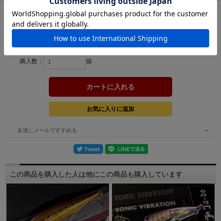
カラー：
在庫:
－
購入数：
個
友達にメールですすめる
この商品を購入した人は他にこの商品も購入しています