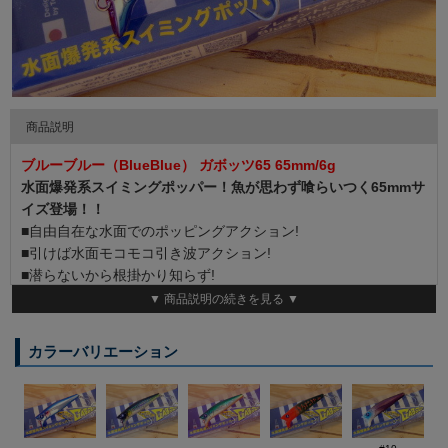
商品説明
ブルーブルー（BlueBlue） ガボッツ65 65mm/6g
水面爆発系スイミングポッパー！魚が思わず喰らいつく65mmサ
イズ登場！！
■自由自在な水面でのポッピングアクション!
■引けば水面モコモコ引き波アクション!
■潜らないから根掛かり知らず!
ガボッツはポッパーでありながらミノーのアクションを突き詰め
▼ 商品説明の続きを見る ▼
た完全水面系のスイミングポッパーです。
ショートポッピングからロングダイブまで多彩なポッピングアク
カラーバリエーション
ションが可能。リトリーブすれば、デッドスローから中速まで水
面でモコモコと引き波を出しながら魚を誘います。
ほとんど潜らないので様々なシャローや根掛かりが避けられない
カキ瀬の直上などで大活躍間違いなしです。