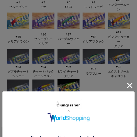
[全長] ： 65mm
#10
#1
#3
#5
#7
アンダーザムー
[重さ] ： 6g
ブルーブルー
イナ
SGO
レッドシーガ
ン
[フック] #10×2個
#19
#16
#17
#15
#18
ピンクジョーカ
ブルーブルー
パープルウィニ
クリアクラウン
クリアブラック
ー
クリア
ー
クリア
#23
#24
#26
#28
#27
ダブルチャート
チャートバック
ピンクチャート
エクストリーム
ラフブルー
シルバー
パールクリア
クリア
キャロット
#30
#25
#29
ゴールデンゲン
がつん！とキウ
スケスケサラシ
ガー
イ
価格:
1,732円
(税込)
[ポイント還元 34ポイント～]
注文