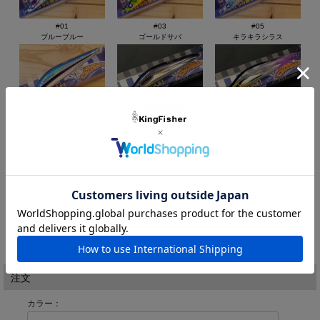
シーバス、磯のヒラスズキやマダイ狙いなど様々な魚種にお試し
下さい。
#01
#03
#05
[全長] ： 105mm [重さ] ： 37g [推奨フック] ： 青物狙いの場
ブルーブルー
ゴールドサバ
キラキラシラス
合 フック#2 リング#5
ヒラメ・シーバス狙いの場合 フック#4 リング#3
リトリーブアクション：ウォブンロール
フォールアクション：水平ローリングアクション
#06
#11
#12
キビナゴ
姫サンマ
フラッシュカーズ
#13
#14
#15
ベベット
レモンフライヤー
ピンクCGグローベリー
価格:
1,831円
(税込)
[ポイント還元 36ポイント～]
注文
カラー：