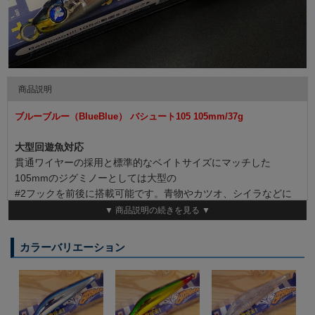
商品説明
ブルーブルー（BlueBlue） バシュート105 105mm/37g
大型回遊魚対応
貫通ワイヤーの採用と標準的なベイトサイズにマッチした
105mmのジグミノーとしては大型の
#2フックを前後に搭載可能です。青物やカツオ、シイラなどに
も安心して挑む事が出来ます。
▼ 商品説明の続きを見る ▼
遠投性能
空気抵抗を抑えた形状設計により、広範囲の攻略を可能にすると
カラーバリエーション
同時に遠くのナブラへもスピーディーに攻められます。
高い応用力
フックサイズを下げることでアクションはワイドになり素早い浮
き上がりを見せます。オフショアだけでなく、サーフのヒラメや