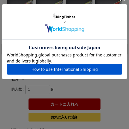
005
006
007
008
キョウリンPキャン
キョウリンCC
キョウリンPC
キョウリンアカキン
価格:
2,104円
(税込)
[ポイント還元 42ポイント～]
注文
カラー：
在庫:
－
購入数：
個