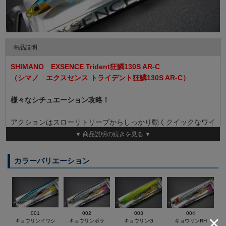
商品説明
SHIMANO EXSENCE Trident狂鱗130S AR-C
（シマノ エクスセンス トライデント狂鱗130S AR-C）
様々なシチュエーション攻略！
アクションはスローリトリーブからしっかり動くクイックなワイ
ドロール設定。 フォールは小刻みなフォーリングバイブレーシ
▼ 商品説明の続きを見る ▼
ョンで喰わせの間を演出します。
レンジは水面直下の激浅系。バチパターンからイカ、ベイトパタ
カラーバリエーション
ーンまで対応する、 今までになかった驚異の飛距離の激浅シン
キングペンシルです。
■サイズ 130mm／32g ■流速スペック 47cm／秒～ ■沈降速度
61cm/秒 ■飛距離 95m ■S（シンキング）
001
002
003
004
キョウリンイワシ
キョウリンボラ
キョウリンG
キョウリンRH