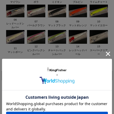
マイワシ
ボラ
ミドキン
ブルピン
ライムチャート
06
07
08
09
10
レッドヘッドシ
パールクラウン
マットブラック
マットオレンジ
マットイエロー
ルバー
12
13
14
15
11
ピンクバックシ
チャートバック
レッドヘッドパ
スーパークリア
マットボーン
ルバー
シルバー
ール
ー
価格:
2,200円
(税込)
[ポイント還元 44ポイント～]
注文
カラー：
在庫:
－
購入数：
個