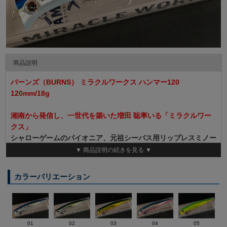
商品説明
バーンズ（BURNS） ミラクルワークス ハンマー120
120mm/18g
湘南から発信し、一世代を築いた増田 聡率いる「ミラクルワー
クス」
シャローゲームのパイオニア、元祖シーバス用リップレスミノー
「ハンマー」を20年の時を経て今新たに復刻しました。
▼ 商品説明の続きを見る ▼
トレースレンジは0～水深10センチ、アクションは言わずと知れ
たハンマー独自のウォブリングアクション、強烈な波動でアピー
カラーバリエーション
ルしシーバスの攻撃的なバイトを誘います。
◆全長 ：120ミリ ◆重さ ： 18ｇ ◆フローティング
01
02
03
04
05