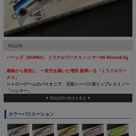
商品説明
バーンズ（BURNS） ミラクルワークス ハンマー90 90mm/8.5g
湘南から発信し、一世代を築いた増田 聡率いる「ミラクルワー
クス」
シャローゲームのパイオニア、元祖シーバス用リップレスミノー
「ハンマー」
ハンマーシリーズ第二弾はバチ抜けパターンも視野に入れ90ミ
▼ 商品説明の続きを見る ▼
リに小型化。
トレースレンジは0～水面10センチ、固定重心化された90ミリは
カラーバリエーション
超デッドスローリトリーブで僅かな引き波を発生させながらの水
面ハンマーウォブリング。