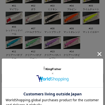
◆全長 ：90ミリ ◆重さ ： 8.5g ◆フローティング
#01
#02
#03
#04
#05
マイワシ
ボラ
ミドキン
ブルピン
ライムチャート
#06
#07
#08
#09
#10
レッドヘッドパ
パールクラウン
マットブラック
マットオレンジ
マットイエロー
ール
#11
#12
#13
#14
クリアーバチブ
クリアーバチグ
クリアーバチパ
クリアーバチピ
ルー
リーン
ープル
ンク
価格:
1,980円
(税込)
[ポイント還元 39ポイント～]
注文
カラー：
在庫:
－