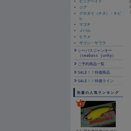
ビッグベイト
ジグ
クロダイ（チヌ）・キビ
レ
マゴチ
メバル
ヒラメ
サゴシ・サワラ
シーバスジャンキー
（seabass junky）
ご予約商品一覧
SALE！！特価商品
SALE！！特価ライン
先週の人気ランキング