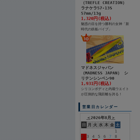
（TREFLE CREATION）
ラナケラ57-13S
57mm/13g
1,320円(税込)
魅惑の目を持つ勝利の女神「新
時代の鉄板バイブ」
マドネスジャパン
（MADNESS JAPAN） シ
リテンシンペン90
1,931円(税込)
シリコンボディと内蔵ウエイト
が圧倒的な飛距離を誇る！
営業日カレンダー
＜
2026年8月
＞
日
月
火
水
木
金
土
1
2
3
4
5
6
7
8