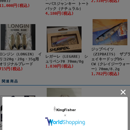
2,310円(税込)
0003)
ーバスジャンキー トート
11,000円(税込)
バック（ナチュラル）
4,180円(税込)
ジップベイツ
ロンジン（LONGIN） イ
（ZIPBAITS） ザブ
レガーレ（LEGARE） シ
リコ20g・28g・35g用
ェイキードッグDS-
ュリペン70 70mm/8g
オリジナルブレード
CW（クレイジーウォー
1,830円(税込)
715円(税込)
ー）70mm/8.2g
1,782円(税込)
関連商品
シーバスジャンキー シ