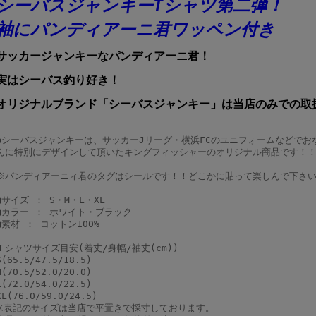
シーバスジャンキーTシャツ第二弾！
袖にパンディアーニ君ワッペン付き
サッカージャンキーなパンディアーニ君！
実はシーバス釣り好き！
オリジナルブランド「シーバスジャンキー」は
当店のみ
での取
●シーバスジャンキーは、サッカーJリーグ・横浜FCのユニフォームなどでお
んに特別にデザインして頂いたキングフィッシャーのオリジナル商品です！
※パンディアーニィ君のタグはシールです！！どこかに貼って楽しんで下さ
■サイズ ： S・M・L・XL
■カラー ： ホワイト・ブラック
■素材 ： コットン100%
Ｔシャツサイズ目安(着丈/身幅/袖丈(cm))
S(65.5/47.5/18.5)
M(70.5/52.0/20.0)
L(72.0/54.0/22.5)
XL(76.0/59.0/24.5)
※表記のサイズは当店で平置きで採寸しております。