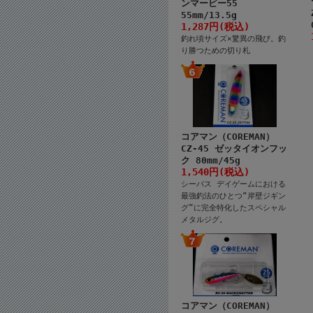
ンマービー55
55mm/13.5g
1,287円(税込)
釣れ頃サイズ×驚異の飛び。釣
り勝つための切り札
コアマン（COREMAN）
CZ-45 ゼッタイオンフッ
ク 80mm/45g
1,540円(税込)
シーバス デイゲームにおける
最強釣法のひとつ“岸壁ジギン
グ”に完全特化したスペシャル
メタルジグ。
コアマン（COREMAN）