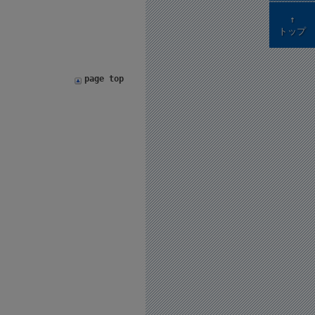
↑
トップ
page top