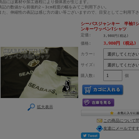
商品には素材や加工過程により個体差が生じます。
表記の数値から前後約2～3cm程度の幅をみてご利用下さい。
また、伸縮性の表記は感じ方の違い等ございますので、目安としてご利用下
シーバスジャンキー 半袖Tシ
ンキーワッペンTシャツ
定価:
3,980円(税込)
3,980円 (税込)
価格:
カラー:
サイズ:
購入数:
個
拡大表示
この商品について
友達にメールです