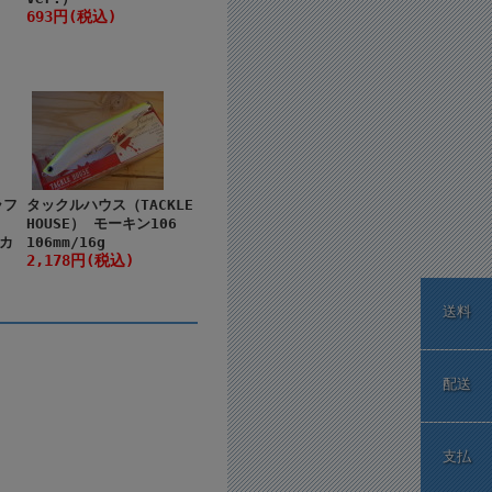
693円(税込)
ラフ
タックルハウス（TACKLE
HOUSE） モーキン106
カ
106mm/16g
2,178円(税込)
送料
配送
支払