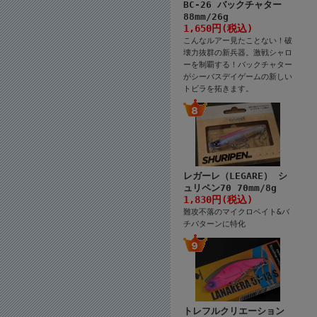
BC-26 バックチャター
88mm/26g
1,650円(税込)
こんなルアー見たことない！破
壊力抜群の新兵器。激戦シャロ
ーを制覇する！バックチャター
がシーバスデイゲームの新しい
トビラを拓きます。
レガーレ（LEGARE） シ
ュリペン70 70mm/8g
1,830円(税込)
難攻不落のマイクロベイト&バ
チパターンに特化
トレフルクリエーション