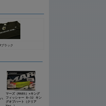
#ブラック
マーズ（MARS）×キング
フィッシャー R-32 キン
）ハ
グオブハート（クリア
g
Ver.）