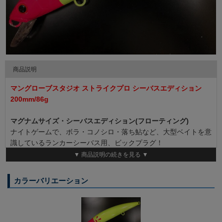
商品説明
マングローブスタジオ ストライクプロ シーバスエディション
200mm/86g
マグナムサイズ・シーバスエディション(フローティング)
ナイトゲームで、ボラ・コノシロ・落ち鮎など、大型ベイトを意
識しているランカーシーバス用、ビックプラグ！
大きな波動でリアクションバイトを誘発する、ウォブンローリン
▼ 商品説明の続きを見る ▼
グアクション！
カラーバリエーション
◆Type ：フローティング ◆Size ： 200mm ◆Weight ： 86g