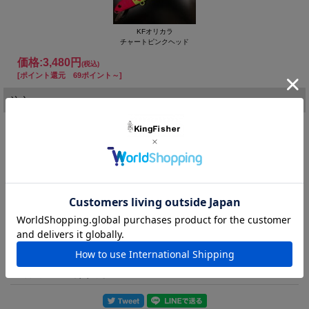
KFオリカラ
チャートピンクヘッド
価格:
3,480円
(税込)
[ポイント還元 69ポイント～]
注文
購入数：
個
在庫
2個
友達にメールですすめる