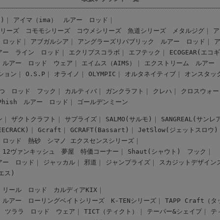
)
アイマ（ima） ルアー
ロッド
シリーズ
コモモシリーズ
コウメシリーズ
魚道シリーズ
メタルジグ
ア
ロッド
アブガルシア
アングラーズリパブリック ルアー
ロッド
アー
ライン
ロッド
エクリプスコラボ
エフテック
ECOGEAR(エコ
 ルアー
ロッド
ウェア
エイムス（AIMS）
エクストリーム ルアー
ション
O.S.P
オライノ
OLYMPIC
オルタネイティブ
オンスタッ
つ ロッド
フック
カルティバ
ガンクラフト
クレハ
クロスウォー
-Phish ルアー
ロッド
ゴールデンミーン
ン
ザクトクラフト
サプライズ
SALMO(サルモ)
SANGREAL(サンレ
CRACK)
Gcraft
GCRAFT(Bassart)
JetSlow(ジェットスロウ)
ロッド
熱砂
シマノ エクスセンスシリーズ
12ヴァンキッシュ
夢屋
特価コーナー
Shaut(シャウト)
フック
アー
ロッド
ジャッカル
邪道
ジャンプライズ
スカジットデザイン
スエス)
リール
ロッド
カルディアKIX
 ルアー
ローリングベイトシリーズ
K-TENシリーズ
TAPP Craft
ツララ ロッド
ウェア
TICT（ティクト）
テーパー&シェイプ
テ