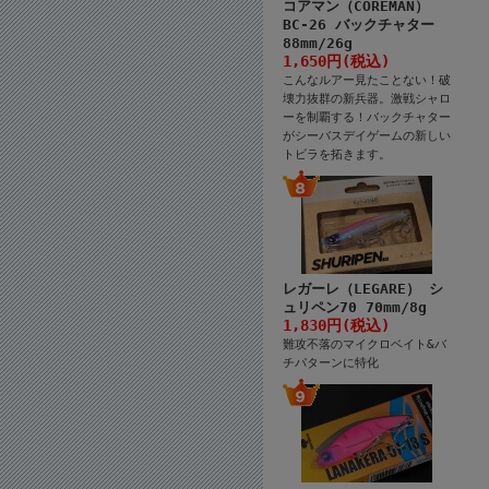
コアマン（COREMAN）
BC-26 バックチャター
88mm/26g
1,650円(税込)
こんなルアー見たことない！破
壊力抜群の新兵器。激戦シャロ
ーを制覇する！バックチャター
がシーバスデイゲームの新しい
トビラを拓きます。
レガーレ（LEGARE） シ
ュリペン70 70mm/8g
1,830円(税込)
難攻不落のマイクロベイト&バ
チパターンに特化