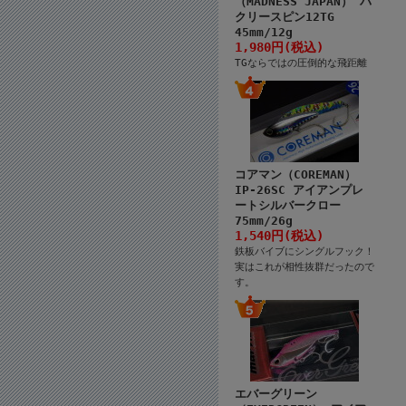
（MADNESS JAPAN） バ
クリースピン12TG
45mm/12g
1,980円(税込)
TGならではの圧倒的な飛距離
コアマン（COREMAN）
IP-26SC アイアンプレ
ートシルバークロー
75mm/26g
1,540円(税込)
鉄板バイブにシングルフック！
実はこれが相性抜群だったので
す。
エバーグリーン