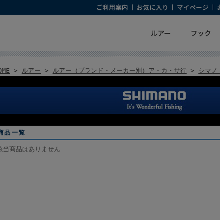
ご利用案内
お気に入り
マイページ
ルアー
フック
OME
>
ルアー
>
ルアー（ブランド・メーカー別）ア・カ・サ行
>
シマノ（
商品一覧
該当商品はありません