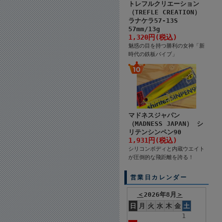
トレフルクリエーション
（TREFLE CREATION）
ラナケラ57-13S
57mm/13g
1,320円(税込)
魅惑の目を持つ勝利の女神「新
時代の鉄板バイブ」
マドネスジャパン
（MADNESS JAPAN） シ
リテンシンペン90
1,931円(税込)
シリコンボディと内蔵ウエイト
が圧倒的な飛距離を誇る！
営業日カレンダー
＜
2026年8月
＞
日
月
火
水
木
金
土
1