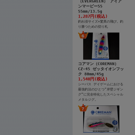
（EVERGREEN） アイア
ンマービー55
55mm/13.5g
1,287円(税込)
釣れ頃サイズ×驚異の飛び。釣
り勝つための切り札
コアマン（COREMAN）
CZ-45 ゼッタイオンフッ
ク 80mm/45g
1,540円(税込)
シーバス デイゲームにおける
最強釣法のひとつ“岸壁ジギン
グ”に完全特化したスペシャル
メタルジグ。