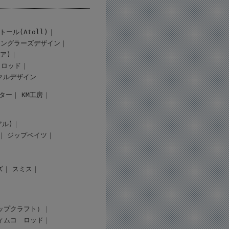
トール(Atoll)
アングラーズデザイン
ギア)
ロッド
クルデザイン
ター
KM工房
アル)
ジップベイツ
ズ
スミス
（タップクラフト）
ィムコ
ロッド