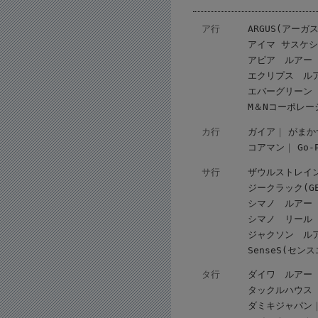
ア行
ARGUS(アーガス
アイマ サスケ
アピア ルアー
エクリプス ル
エバーグリーン
M＆Nコーポレー
カ行
ガイア
がまか
コアマン
Go
サ行
ザウルストレイ
ジークラック(GEE
シマノ ルアー
シマノ リール
ジャクソン ル
SenseS(セン
タ行
ダイワ ルアー
タックルハウス
ダミキジャパン