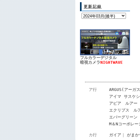
更新記録
フルカラーデジタル
暗視カメラ
NIGHTWAVE
ア行
ARGUS(アーガス
アイマ サスケ
アピア ルアー
エクリプス ル
エバーグリーン
M＆Nコーポレー
カ行
ガイア
がまか