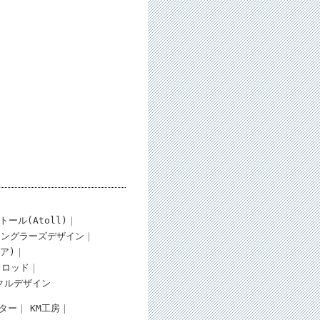
トール(Atoll)
アングラーズデザイン
ギア)
ロッド
クルデザイン
ター
KM工房