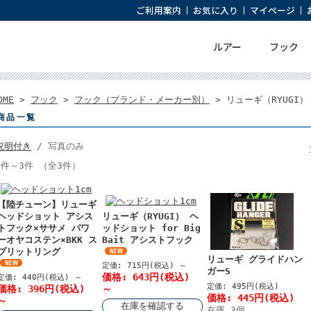
ご利用案内
お気に入り
マイページ
ルアー
フック
OME
>
フック
>
フック（ブランド・メーカー別）
> リューギ（RYUGI）
商品一覧
説明付き
/ 写真のみ
1件～3件 （全3件）
【陸チューン】リューギ
ヘッドショット アシス
リューギ（RYUGI） ヘ
トフック×ササメ パワ
ッドショット for Big
ーオヤコステン×BKK ス
Bait アシストフック
プリットリング
リューギ グライドハン
定価: 715円(税込)
～
ガーS
価格: 643円(税込)
定価: 440円(税込)
～
定価: 495円(税込)
価格: 396円(税込)
～
価格: 445円(税込)
～
在庫を確認する
在庫 3個