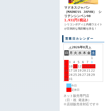
マドネスジャパン
（MADNESS JAPAN） シ
リテンシンペン90
1,931円(税込)
シリコンボディと内蔵ウエイト
が圧倒的な飛距離を誇る！
営業日カレンダー
＜
2026年8月
＞
日
月
火
水
木
金
土
1
2
3
4
5
6
7
8
9
10
11
12
13
14
15
16
17
18
19
20
21
22
23
24
25
26
27
28
29
30
31
今日
定休日
ネット販売専門店
（日・祝 発送休）
※店頭販売非対応です※