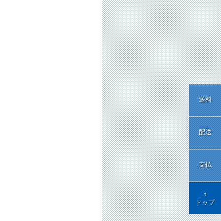
送料
配送
支払
↑
トップ