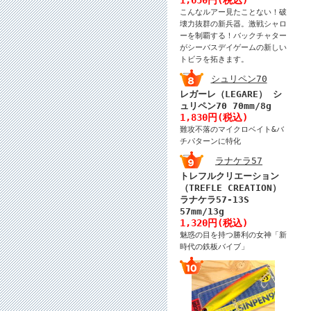
こんなルアー見たことない！破
壊力抜群の新兵器。激戦シャロ
ーを制覇する！バックチャター
がシーバスデイゲームの新しい
トビラを拓きます。
レガーレ（LEGARE） シ
ュリペン70 70mm/8g
1,830円(税込)
難攻不落のマイクロベイト&バ
チパターンに特化
トレフルクリエーション
（TREFLE CREATION）
ラナケラ57-13S
57mm/13g
1,320円(税込)
魅惑の目を持つ勝利の女神「新
時代の鉄板バイブ」