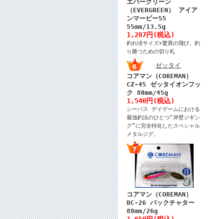
エバーグリーン
（EVERGREEN） アイア
ンマービー55
55mm/13.5g
1,287円(税込)
釣れ頃サイズ×驚異の飛び。釣
り勝つための切り札
コアマン（COREMAN）
CZ-45 ゼッタイオンフッ
ク 80mm/45g
1,540円(税込)
シーバス デイゲームにおける
最強釣法のひとつ“岸壁ジギン
グ”に完全特化したスペシャル
メタルジグ。
コアマン（COREMAN）
BC-26 バックチャター
88mm/26g
1,650円(税込)