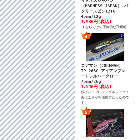
マドネスジャパン
（MADNESS JAPAN） バ
クリースピン12TG
45mm/12g
1,980円(税込)
TGならではの圧倒的な飛距離
コアマン（COREMAN）
IP-26SC アイアンプレ
ートシルバークロー
75mm/26g
1,540円(税込)
鉄板バイブにシングルフック！
実はこれが相性抜群だったので
す。