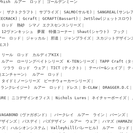
-Phish ルアー
ロッド
ゴールデンミーン
ン
ザクトクラフト
サプライズ
SALMO(サルモ)
SANGREAL(サンレ
CRACK)
Gcraft
GCRAFT(Bassart)
JetSlow(ジェットスロウ)
ロッド
熱砂
シマノ エクスセンスシリーズ
12ヴァンキッシュ
夢屋
特価コーナー
Shaut(シャウト)
フック
アー
ロッド
ジャッカル
邪道
ジャンプライズ
スカジットデザイン
スエス)
リール
ロッド
カルディアKIX
 ルアー
ローリングベイトシリーズ
K-TENシリーズ
TAPP Craft
ツララ ロッド
ウェア
TICT（ティクト）
テーパー&シェイプ
テ
（エンチャーン） ルアー
ロッド
タイドミノーシリーズ
ビーチウォーカーシリーズ
Y(ドランクレイジー) ルアー
ロッド
ドレス
D-CLAW
DRAGGER.D.C
URE
ニコデザインオフィス
Nichols Lures
ネイチャーボーイズ
VAGABOND（ヴァガボンド）
バークレイ ルアー
ライン
バーンズ
デザインズ
バスデイ
パズデザイン ルアー
ウェア
ハマズ（HAMAZU
ーズ
ハルシオンシステム
Valleyhill(バレーヒル) ルアー
ロッド