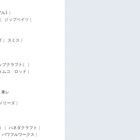
アル)
ジップベイツ
ズ
スミス
（タップクラフト）
ィムコ
ロッド
東レ
ノリーズ
）
ハネダクラフト
パワフルワークス