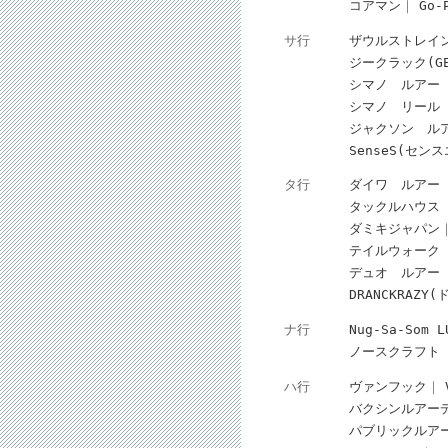
コアマン
Go
サ行
ザウルストレイ
ジークラック(GEE
シマノ ルアー
シマノ リール
ジャクソン ル
SenseS(セン
タ行
ダイワ ルアー
タックルハウス
ダミキジャパン
テイルウォーク
デュオ ルアー
DRANCKRAZ
ナ行
Nug-Sa-Som L
ノースクラフト
ハ行
ヴァンフック
バクシンルアー
パブリックルア