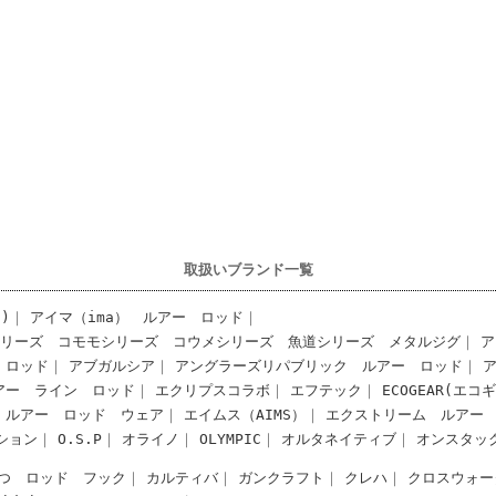
取扱いブランド一覧
)
アイマ（ima） ルアー
ロッド
シリーズ
コモモシリーズ
コウメシリーズ
魚道シリーズ
メタルジグ
ア
ロッド
アブガルシア
アングラーズリパブリック ルアー
ロッド
アー
ライン
ロッド
エクリプスコラボ
エフテック
ECOGEAR(エコ
 ルアー
ロッド
ウェア
エイムス（AIMS）
エクストリーム ルアー
ション
O.S.P
オライノ
OLYMPIC
オルタネイティブ
オンスタッ
つ ロッド
フック
カルティバ
ガンクラフト
クレハ
クロスウォー