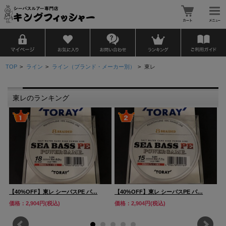
TOP
>
ライン
>
ライン（ブランド・メーカー別）
>
東レ
東レのランキング
東
【40%OFF】東レ シーバスPE パ…
【40%OFF】東レ シーバスPE パ…
ク
価格：2,904円(税込)
価格：2,904円(税込)
価