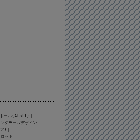
トール(Atoll)
アングラーズデザイン
ギア)
ロッド