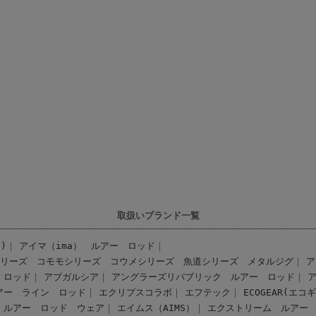
取扱いブランド一覧
)
アイマ（ima） ルアー
ロッド
シリーズ
コモモシリーズ
コウメシリーズ
魚道シリーズ
メタルジグ
ア
ロッド
アブガルシア
アングラーズリパブリック ルアー
ロッド
アー
ライン
ロッド
エクリプスコラボ
エフテック
ECOGEAR(エコ
 ルアー
ロッド
ウェア
エイムス（AIMS）
エクストリーム ルアー