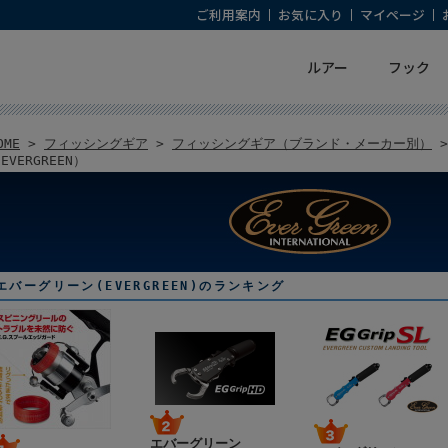
ご利用案内
お気に入り
マイページ
ルアー
フック
OME
>
フィッシングギア
>
フィッシングギア（ブランド・メーカー別）
>
EVERGREEN）
エバーグリーン(EVERGREEN)のランキング
エバーグリーン