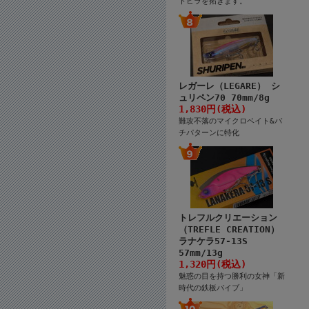
トビラを拓きます。
レガーレ（LEGARE） シ
ュリペン70 70mm/8g
1,830円(税込)
難攻不落のマイクロベイト&バ
チパターンに特化
トレフルクリエーション
（TREFLE CREATION）
ラナケラ57-13S
57mm/13g
1,320円(税込)
魅惑の目を持つ勝利の女神「新
時代の鉄板バイブ」