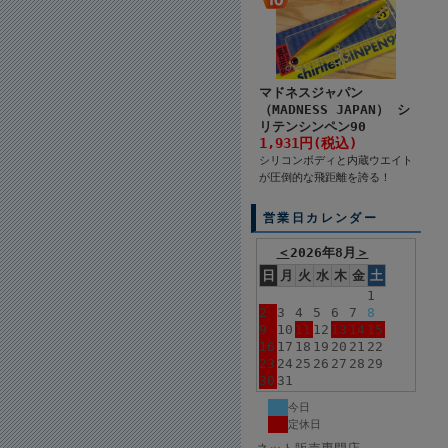
マドネスジャパン
（MADNESS JAPAN） シ
リテンシンペン90
1,931円(税込)
シリコンボディと内蔵ウエイト
が圧倒的な飛距離を誇る！
営業日カレンダー
＜
2026年8月
＞
日
月
火
水
木
金
土
1
2
3
4
5
6
7
8
9
10
11
12
13
14
15
16
17
18
19
20
21
22
23
24
25
26
27
28
29
30
31
今日
定休日