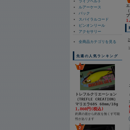
ライフベルト
エ
ルアーケース
（
バック
プ
スパイラルコード
1
ピンオンリール
アクセサリー
全商品カテゴリを見る
先週の人気ランキング
トレフルクリエーション
（TREFLE CREATION）
マリエラ68S 68mm/18g
1,860円(税込)
釣果の差から釣友を無くす可能
性があります