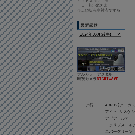
ネット販売専門店
（日・祝 発送休）
※店頭販売非対応です※
更新記録
フルカラーデジタル
暗視カメラ
NIGHTWAVE
ア行
ARGUS(アーガス
アイマ サスケ
アピア ルアー
エクリプス ル
エバーグリーン