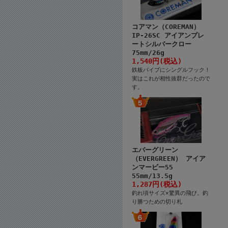
コアマン（COREMAN）
IP-26SC アイアンプレ
ートシルバークロー
75mm/26g
1,540円(税込)
鉄板バイブにシングルフック！
実はこれが相性抜群だったので
す。
エバーグリーン
（EVERGREEN） アイア
ンマービー55
55mm/13.5g
1,287円(税込)
釣れ頃サイズ×驚異の飛び。釣
り勝つための切り札