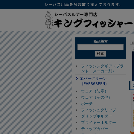
シーバス用品を多数取り揃えております。
商品検索
H
（
フィッシングギア（ブラ
ンド・メーカー別）
エバーグリーン
（EVERGREEN）
ウェア（防寒）
ウェア（その他）
ポーチ
フィッシュグリップ
グリップホルダー
プライヤーホルダー
ティップカバー