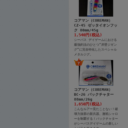
コアマン（COREMAN）
CZ-45 ゼッタイオンフッ
ク 80mm/45g
1,540円(税込)
シーバス デイゲームにおける
最強釣法のひとつ“岸壁ジギン
グ”に完全特化したスペシャル
メタルジグ。
コアマン（COREMAN）
BC-26 バックチャター
88mm/26g
1,650円(税込)
こんなルアー見たことない！破
壊力抜群の新兵器。激戦シャロ
ーを制覇する！バックチャター
がシーバスデイゲームの新しい