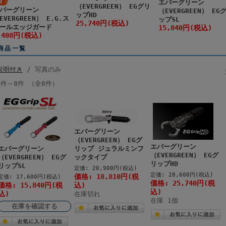
エバーグリーン
（EVERGREEN） EGグリ
バーグリーン
（EVERGREEN） EG
ップHD
EVERGREEN） E.G.ス
ップSL
25,740円(税込)
ールエッジガード
15,840円(税込)
,408円(税込)
商品一覧
説明付き
/ 写真のみ
1件～8件 （全8件）
エバーグリーン
（EVERGREEN） EGグ
エバーグリーン
エバーグリーン
リップ ジュラルミンフ
（EVERGREEN） EGグ
（EVERGREEN） EGグ
ックタイプ
リップHD
リップSL
定価: 20,900円(税込)
定価: 28,600円(税込)
価格: 18,810円(税
定価: 17,600円(税込)
価格: 25,740円(税
価格: 15,840円(税
込)
込)
込)
在庫切れ
在庫 1個
在庫を確認する