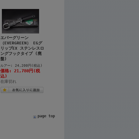
エバーグリーン
（EVERGREEN） EGグ
リップEX ステンレスロ
ングフックタイプ (廃
盤)
ルアー: 24,200円(税込)
価格: 21,780円(税
込)
在庫切れ
page top