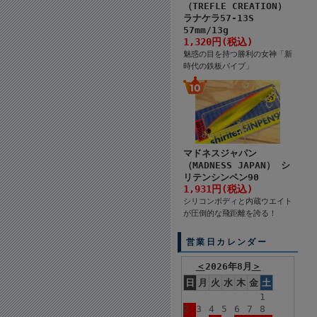
（TREFLE CREATION）
ラナケラ57-13S
57mm/13g
1,320円(税込)
魅惑の目を持つ勝利の女神「新
時代の鉄板バイブ」
マドネスジャパン
（MADNESS JAPAN） シ
リテンシンペン90
1,931円(税込)
シリコンボディと内蔵ウエイト
が圧倒的な飛距離を誇る！
営業日カレンダー
＜
2026年8月
＞
日
月
火
水
木
金
土
1
2
3
4
5
6
7
8