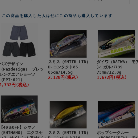
この商品を購入した人は他にこの商品も購入しています
スミス（SMITH LTD）
ダイワ（DAIWA） モ
パズデザイン
D-コンタクト85
ン ガルバ73S
（Pazdesign） ブレッ
85cm/14.5g
73mm/12.8g
シングエアショーツ
2,128円(税込)
1,672円(税込)
（PPT-021）
4,752円(税込)
【40％OFF】シマノ
（SHIMANO） エクスセ
スミス（SMITH LTD）
ポップシークルー
ンス サイレントアサシン
D-コンタクト110
（POPSEACREW） モ