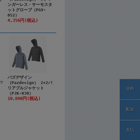
ンガーレス・サーモスタ
ットグローブ（PGV-
052）
4,356円(税込)
パズデザイン
レッ
（Pazdesign） 2×2バ
リアブルジャケット
送料
（PJK-030）
10,890円(税込)
配送
支払