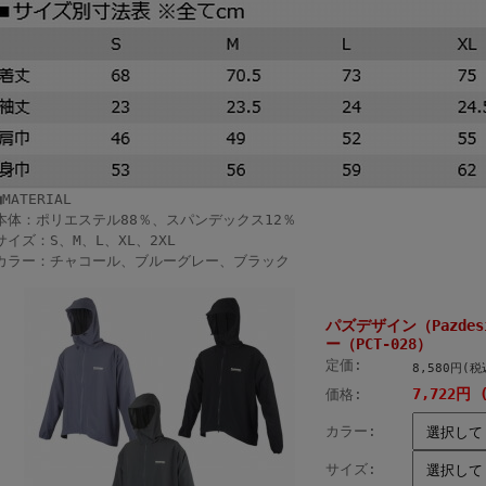
■MATERIAL
本体：ポリエステル88％、スパンデックス12％
サイズ：S、M、L、XL、2XL
カラー：チャコール、ブルーグレー、ブラック
パズデザイン（Pazde
ー（PCT-028）
定価:
8,580円(税
7,722円 
価格:
カラー:
サイズ: