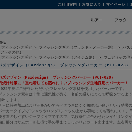
ご利用案内
お気に入り
マイページ
ルアー
フック
OME
>
フィッシングギア
>
フィッシングギア（ブランド・メーカー別）
>
パズデ
ェア（その他）
>
フィッシングギア
>
フィッシングギア（アイテム別）
>
ウェア（その他
パズデザイン（Pazdesign） ブレッシングパーカー（PCT-028
パズデザイン（Pazdesign） ブレッシングパーカー（PCT-028）
日焼け対策に！重ね着しても蒸れにくいブレッシング生地採用のパーカー！
2025年夏にご好評いただいたブレッシング素材を使用したパーカーです。
ブレッシング素材は非常に通気性が良く、名前の通りにまるで呼吸をするよ
排出します。
さらに特殊加工により汗をかいてもベタつきにくく肌離れが良いという酷暑
パーカータイプでTシャツやロングTシャツの上から羽織っても蒸れにくく、
脱ぎ着のしやすいジップタイプですので、気候条件に合わせたレイヤリング
袖口部分はサムホール仕様で手の甲までしっかりとガード出来ます。左右両