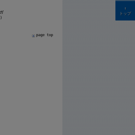
↑
ーガ
トップ
7）
page top