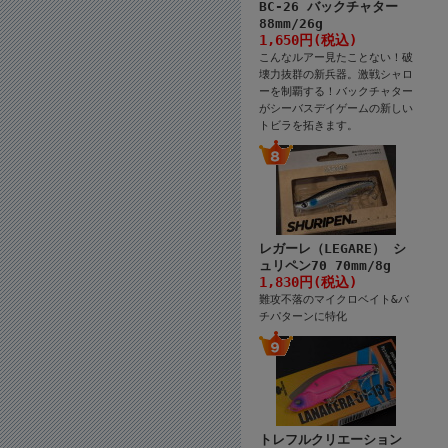
BC-26 バックチャター
88mm/26g
1,650円(税込)
こんなルアー見たことない！破
壊力抜群の新兵器。激戦シャロ
ーを制覇する！バックチャター
がシーバスデイゲームの新しい
トビラを拓きます。
レガーレ（LEGARE） シ
ュリペン70 70mm/8g
1,830円(税込)
難攻不落のマイクロベイト&バ
チパターンに特化
トレフルクリエーション