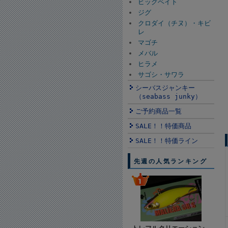
ビッグベイト
ジグ
クロダイ（チヌ）・キビ
レ
マゴチ
メバル
ヒラメ
サゴシ・サワラ
シーバスジャンキー
（seabass junky）
ご予約商品一覧
SALE！！特価商品
SALE！！特価ライン
先週の人気ランキング