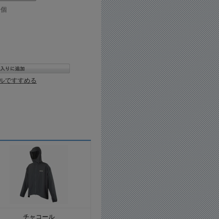
個
ルですすめる
チャコール