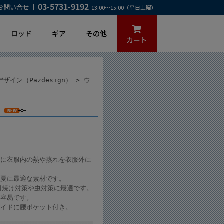
03-5731-9192
お問い合せ
13:00～15:00（平日土曜）
ロッド
ギア
その他
カート
ザイン（Pazdesign）
>
ウ
）
）
うに衣服内の熱や蒸れを衣服外に
の夏に最適な素材です。
日焼け対策や虫対策に最適です。
が容易です。
サイドに腰ポケット付き。