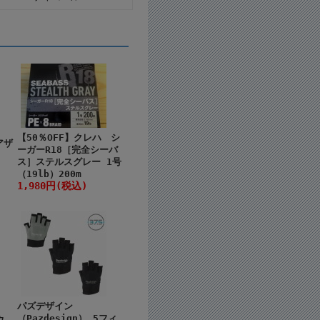
【50％OFF】クレハ シ
アザ
ーガーR18［完全シーバ
ス］ステルスグレー 1号
（19lb）200m
1,980円(税込)
パズデザイン
（Pazdesign） 5フィ
ウ