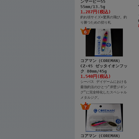
ンマービー55
55mm/13.5g
1,287円(税込)
釣れ頃サイズ×驚異の飛び。釣
り勝つための切り札
コアマン（COREMAN）
CZ-45 ゼッタイオンフッ
ク 80mm/45g
1,540円(税込)
シーバス デイゲームにおける
最強釣法のひとつ“岸壁ジギン
グ”に完全特化したスペシャル
メタルジグ。
コアマン（COREMAN）