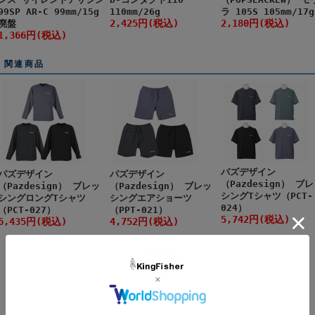
99SP AR-C 99mm/15g
110mm/26g
ラ 105S 105mm/17g
2,425円(税込)
2,180円(税込)
廃盤
1,366円(税込)
関連商品
パズデザイン
パズデザイン
パズデザイン
（Pazdesign） ブ
（Pazdesign） ブレッ
（Pazdesign） ブレッ
シングTシャツ（PCT-
シングロングTシャツ
シングエアショーツ
024）
（PCT-027）
（PPT-021）
5,742円(税込)
6,435円(税込)
4,752円(税込)