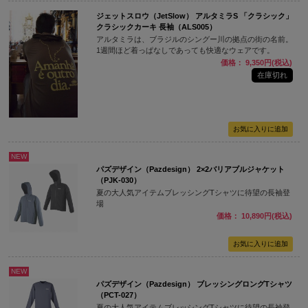
ジェットスロウ（JetSlow） アルタミラS 「クラシック」
クラシックカーキ 長袖（ALS005）
アルタミラは、ブラジルのシングー川の拠点の街の名前。
1週間ほど着っぱなしであっても快適なウェアです。
価格： 9,350円(税込)
在庫切れ
NEW
パズデザイン（Pazdesign） 2×2バリアブルジャケット
（PJK-030）
夏の大人気アイテムブレッシングTシャツに待望の長袖登
場
価格： 10,890円(税込)
NEW
パズデザイン（Pazdesign） ブレッシングロングTシャツ
（PCT-027）
夏の大人気アイテムブレッシングTシャツに待望の長袖登