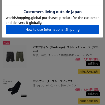
リトルプレゼンツ（LITTLE PRESENTS） テラヘルツ ク
ール アームカバー（AC-136）
テラシステムズによる高機能冷感アームカバー
価格： 1,881円(税込)
在庫切れ
NEW
パズデザイン（Pazdesign） ストレッチショーツ（SPT-
011）
撥水、速乾、ストレッチ機能搭載のショートパンツ
価格： 8,712円(税込)
在庫切れ
RBB ウォータープルーフソックス
濡れない。ムレにくい。防水ソックス！
価格： 2,640円(税込)
在庫切れ