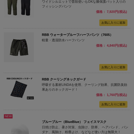
ワイドシルエットで普段使いもOKな膝保護パット入りの
フィッシングパンツ
価格： 7,920円(税込)
RBB ウォータープルーフハーフパンツ（7605）
軽量・透湿防水ハーフパンツ
価格： 4,840円(税込)
RBB クーリングネックガード
呼吸する素材LINDAを使用、クーリング効果、抗菌防臭効
果ありのネックガード！
価格： 1,760円(税込)
NEW
ブルーブルー（BlueBlue） フェイスマスク
日焼け防止、暑さ対策、虫除け、防寒、 ヘアバンド、バン
ダナ、風除け、粉塵よけ、などなど使い方は無限大！