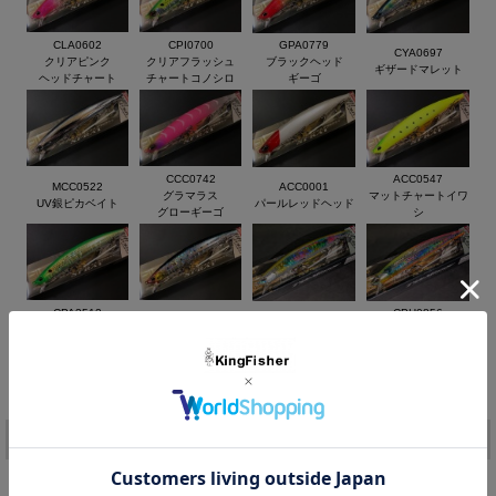
CLA0602
CPI0700
GPA0779
CYA0697
クリアピンク
クリアフラッシュ
ブラックヘッド
ギザードマレット
ヘッドチャート
チャートコノシロ
ギーゴ
“究極のスタンダード”新生タイドミノー シンキングモデルが待
望のラインナップ
カウントダウンによるレンジコントロールを駆使することで、荒
波の中やより深いレンジへのアプローチでタフなシーバスを攻略
CCC0742
ACC0547
MCC0522
ACC0001
する。
グラマラス
マットチャートイワ
UV銀ピカベイト
パールレッドヘッド
荒天下でも貫くような、磨きを掛けた抜群のキャスタビリティで
グローギーゴ
シ
広範囲のリサーチが可能。
シンキングが加わり、“究極のスタンダード”を具現する新生タイ
ドミノーに死角なし。
◆Size ： 140mm
CPA3512
CPH0856
CPB0054
CPA0608
イナッコライムチャ
イナッコイリュージ
◆Weight ： 29g
玄海イワシ
ゴールドレインボー
ート
ョン
◆Hook ： #4
価格:
2,079円
(税込)
◆Type ： シンキング
[ポイント還元 41ポイント～]
◆レンジ ： 0.5～1.8ｍ
注文
カラー：