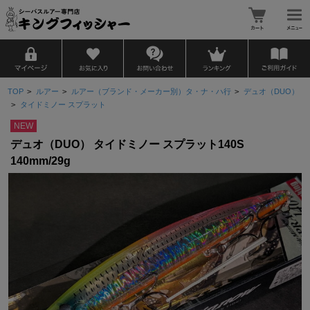
TOP
>
ルアー
>
ルアー（ブランド・メーカー別）タ・ナ・ハ行
>
デュオ（DUO）
>
タイドミノー スプラット
NEW
デュオ（DUO） タイドミノー スプラット140S
140mm/29g