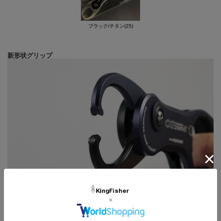
フィニッシュ。 平面ボディーでありながら立体的な造形美を醸
し出します。
ボディー先端部から後端部までバランスよく4点のネジで固定し
ブラック/チタン(25)
ました。 あらゆる角度で魚をグリップしてもグリップ部の噛み
合わせズレ、ボディーのしなりなどを効果的に抑え込む高剛性設
新形状グリップ
計です。
ボディー後端部で強力なジョイント設計を施したハンドル部は、
暴れる魚の動きをいなし、少ない力で保持することが可能です。
※従来のHDモデルはサビに強いステンレス材SUS304を使用し
ていましたが、今回初めてSUS316を導入しました。釣具として
は最高峰の、自己修復作用を持つ錆びないステンレス材をグリッ
プに採用したスーパーデュラビリティーモデルです。
◆全長 ： 210mm ◆自重 ： 135g
スタジオオーシャンマークホームページ
従来の鋭角形状を見直し、掴んだ瞬間からズレがなく、薄い皮膚を貫通
しにくい先端形状に変更しました。