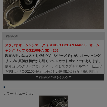
商品説明
スタジオオーシャンマーク（STUDIO OCEAN MARK） オーシ
ャングリップ OG2100HA-SD（25）
現在の主力はコストを抑えたVIIIシリーズですが、オーシャング
リップの真髄は初代から続くマシンカットボディーにあります。
削り出しのグリップとボディー、そしてダブルアルマイト仕上げ
を施した『OG2100HA』は手にした瞬間に伝わる「高い剛性」
と「質感」で、私たちに原点を思い出させます。
▼ 商品説明の続きを見る ▼
この『OG2100HA』から、プレミアムモデルの新たな歴史が始
まります。
グリップとボディーは軽量で剛性の高いアルミ材を採用し、加工
カラーバリエーション
プログラムが複雑な可変チャムファー(面取り)仕上げを施しまし
た。また、チャムファー部は本体色とは異なるダブルアルマイト