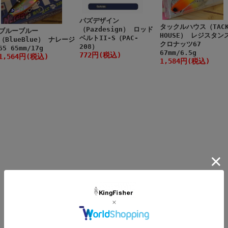
パズデザイン
タックルハウス（TACK
（Pazdesign） ロッド
ブルーブルー
HOUSE） レジスタン
ベルトII-S（PAC-
（BlueBlue） ナレージ
クロナッツ67
208）
65 65mm/17g
67mm/6.5g
772円(税込)
1,564円(税込)
1,584円(税込)