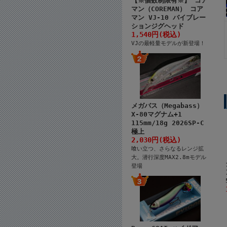
【※個数制限有※】 コア
マン（COREMAN） コア
マン VJ-10 バイブレー
ションジグヘッド
1,540円(税込)
VJの最軽量モデルが新登場！
メガバス（Megabass）
X-80マグナム+1
115mm/18g 2026SP-C
極上
2,030円(税込)
喰い立つ、さらなるレンジ拡
大。潜行深度MAX2.8mモデル
登場