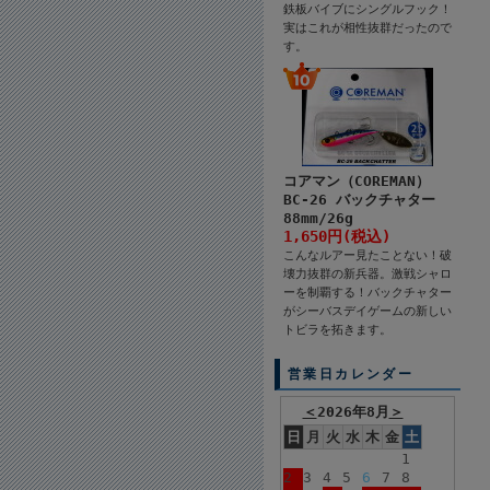
鉄板バイブにシングルフック！
実はこれが相性抜群だったので
す。
コアマン（COREMAN）
BC-26 バックチャター
88mm/26g
1,650円(税込)
こんなルアー見たことない！破
壊力抜群の新兵器。激戦シャロ
ーを制覇する！バックチャター
がシーバスデイゲームの新しい
トビラを拓きます。
営業日カレンダー
＜
2026年8月
＞
日
月
火
水
木
金
土
1
2
3
4
5
6
7
8