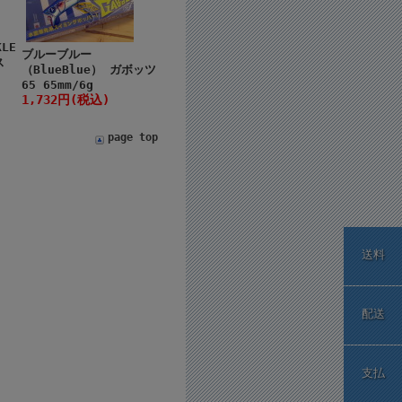
LE
ブルーブルー
ス
（BlueBlue） ガボッツ
65 65mm/6g
1,732円(税込)
page top
送料
配送
支払