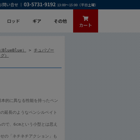
03-5731-9192
お問い合せ
13:00～15:00（平日土曜）
ロッド
ギア
その他
カート
lueBlue）
>
チュパゾー
ラグ）
根本的に異なる性能を持ったペン
用の延長のようなペンシルベイト
ので、6cmという小型とは思え
わせの「ネチネチアクション」も