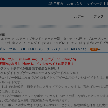
ご利用案内
お気に入り
マイページ
ルアー
フック
OME
>
ルアー
>
ルアー（ブランド・メーカー別）タ・ナ・ハ行
>
ブルーブルー（B
>
＼＼特 集／／
>
クロダイ（チヌ）・キビレ
>
チヌ（おすすめハードプ
ブルーブルー（BlueBlue） チュパゾー60 60mm/7g
ブルーブルー（BlueBlue） チュパゾー60 60mm/7g
圧倒的な水押しで魅せる、ペンシルベイトの新定番！
●ファットボディが生み出す強烈な水押し！
●クロダイトップゲームのニュースタンダードペンシル！
チュパゾー60はこれまでのクロダイトップゲーム用のペンシルベイトとは、
シルベイトです。
これまでの比較的、細身で主にスライドアクションをする、言わばシーバス
ではありません。
チュパゾー60はファットなボディで水をしっかりと纏いながらアクションする
ないほど強烈な水押しで広範囲から魚を呼びます。
また、ボディ体積が大きく水を掴みやすいことから、移動距離を押さえた食