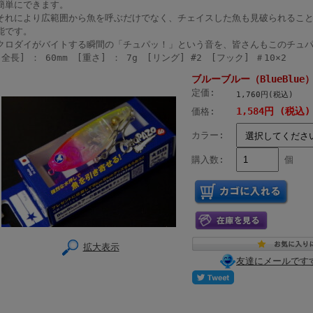
簡単にできます。
それにより広範囲から魚を呼ぶだけでなく、チェイスした魚も見破られるこ
能です。
クロダイがバイトする瞬間の「チュパッ！」という音を、皆さんもこのチュパ
[全長] ： 60mm [重さ] ： 7g [リング] #2 [フック] ＃10×2
ブルーブルー（BlueBlue）
定価:
1,760円(税込)
1,584円 (税込)
価格:
カラー:
購入数:
個
拡大表示
友達にメールです