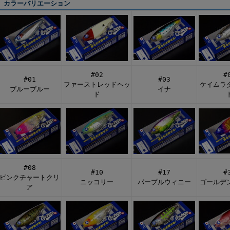
カラーバリエーション
#02
#
#01
#03
ファーストレッドヘッ
ケイムラ
ブルーブルー
イナ
ド
#08
#10
#17
#
ピンクチャートクリ
ニッコリー
パープルウィニー
ゴールデ
ア