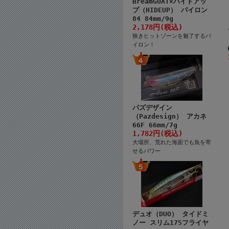
BreamGOAT×ハイドアッ
プ（HIDEUP） パイロン
84 84mm/9g
2,178円(税込)
狭きヒットゾーンを魅了するパ
イロン！
パズデザイン
（Pazdesign） アカネ
66F 66mm/7g
1,782円(税込)
大場所、荒れた海面でも魚を寄
せるパワー
デュオ（DUO） タイドミ
ノー スリム175フライヤ