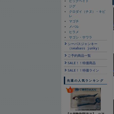
ビッグベイト
ジグ
クロダイ（チヌ）・キビ
レ
マゴチ
メバル
ヒラメ
サゴシ・サワラ
シーバスジャンキー
（seabass junky）
ご予約商品一覧
SALE！！特価商品
SALE！！特価ライン
先週の人気ランキング