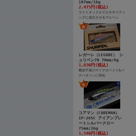
107mm/16g
2,475円(税込)
ライトタックルでエキサイティ
ングに成立させるマヒペン
レガーレ（LEGARE） シ
ュリペン70 70mm/8g
1,830円(税込)
難攻不落のマイクロベイト&バ
チパターンに特化
コアマン（COREMAN）
IP-26SC アイアンプレ
ートシルバークロー
75mm/26g
1,540円(税込)