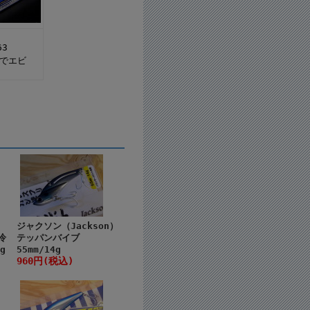
63
でエビ
ジャクソン（Jackson）
 冷
テッパンバイブ
g
55mm/14g
960円(税込)