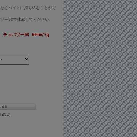
となくバイトに持ち込むことが可
ゾー60で体感してください。
 チュパゾー60 60mm/7g
すめる