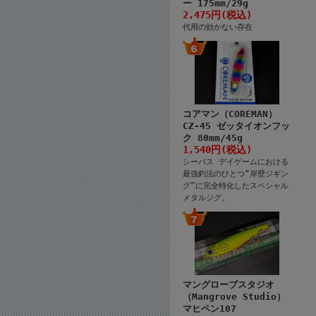
ー 175mm/29g
2,475円(税込)
代用の効かない存在
コアマン（COREMAN）
CZ-45 ゼッタイオンフッ
ク 80mm/45g
1,540円(税込)
シーバス デイゲームにおける
最強釣法のひとつ“岸壁ジギン
グ”に完全特化したスペシャル
メタルジグ。
マングローブスタジオ
（Mangrove Studio）
マヒペン107