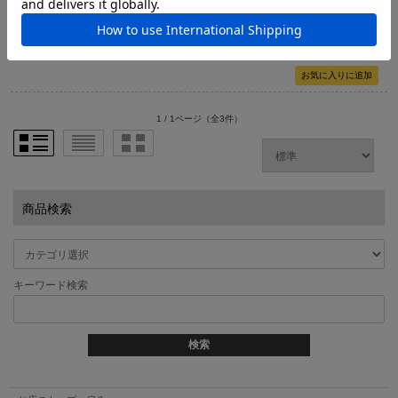
ブルーブルー（BlueBlue） チュパゾー60 60mm/7g
圧倒的な水押しで魅せるペンシルベイトの新定番
価格： 1,584円(税込)
1 / 1ページ
（全3件）
商品検索
キーワード検索