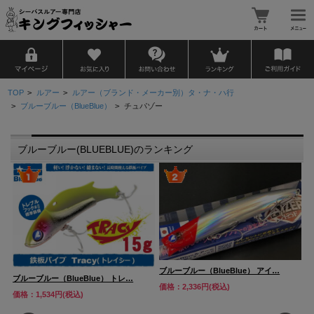
TOP
>
ルアー
>
ルアー（ブランド・メーカー別）タ・ナ・ハ行
>
ブルーブルー（BlueBlue）
>
チュパゾー
ブルーブルー(BLUEBLUE)のランキング
ブ
ブルーブルー（BlueBlue） アイ…
ブルーブルー（BlueBlue） トレ…
価
価格：2,336円(税込)
価格：1,534円(税込)