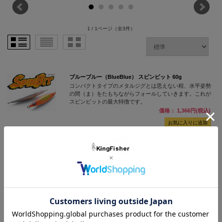
1 / 1ページ
（全3件）
ブルーブルー（BlueBlue） スピンビット 60g
コンパクトタイプのメタルジグとは思えない程、水平姿勢
の間（ま）をたもちながらフォールしていきます。これが
スピンビットの最大特徴です。
価格： 1,366円(税込)
NEW
ブルーブルー（BlueBlue） ミニゾー45 45mm/3g
強烈な水押しで魚を引き寄せる
価格： 1,514円(税込)
在庫切れ
NEW