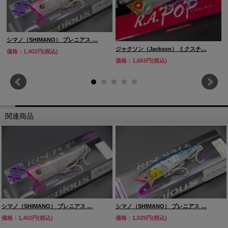
シマノ（SHIMANO） ブレニアス …
ジャクソン（Jackson） ミクスチ…
価格：1,402円(税込)
価格：1,683円(税込)
関連商品
シマノ（SHIMANO） ブレニアス …
シマノ（SHIMANO） ブレニアス …
価格：1,402円(税込)
価格：1,029円(税込)