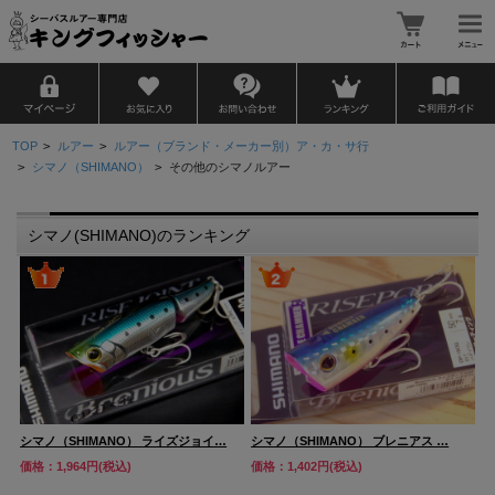
TOP
>
ルアー
>
ルアー（ブランド・メーカー別）ア・カ・サ行
>
シマノ（SHIMANO）
>
その他のシマノルアー
シマノ(SHIMANO)のランキング
シ
シマノ（SHIMANO） ライズジョイ…
シマノ（SHIMANO） ブレニアス …
価
価格：1,964円(税込)
価格：1,402円(税込)