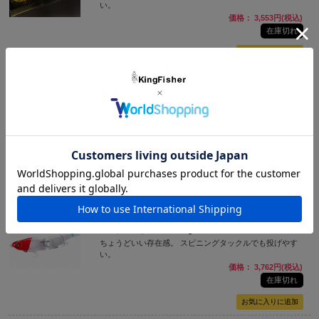
い。
価格： 3,553円(税込)
在庫切れ
NEW
シマノ（SHIMANO） バンタム Btアーマジョイント
280SF アーマブースト 280ｍｍ/135g
ジャイアントベイトの常識を打ち砕く革新のテクノロジ
ー・アーマブースト搭載
価格： 7,293円(税込)
在庫切れ
NEW
シマノ（SHIMANO） 熱砂 アーマジョイント150S フラッ
シュブースト 150ｍｍ/35g
ちょうどいい存在感。 スピニングタックルでも投げやす
い。
価格： 3,762円(税込)
在庫切れ