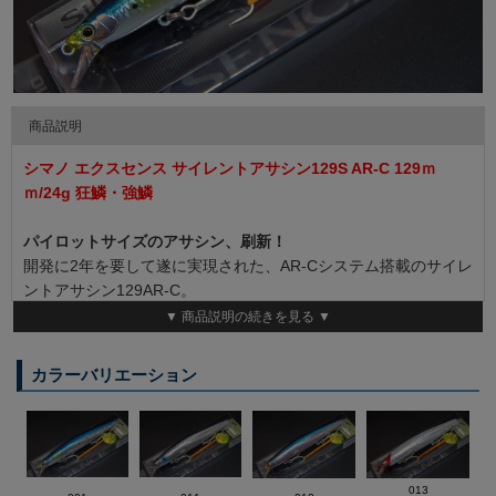
商品説明
シマノ エクスセンス サイレントアサシン129S AR-C 129ｍ
ｍ/24g 狂鱗・強鱗
パイロットサイズのアサシン、刷新！
開発に2年を要して遂に実現された、AR-Cシステム搭載のサイレ
ントアサシン129AR-C。
すべてのシーバスゲームでパイロットサイズとなる12～13cmの
▼ 商品説明の続きを見る ▼
全長にこだわりながらもフローティングではシリーズ最高の平均
飛距離66m（無風下）を達成。
カラーバリエーション
シンキングもアサシン140Sに匹敵する平均飛距離70m（無風
下）を記録。
■サイズ 129mm／24g ■流速スペック 78cm／秒～ ■沈降速度
35cm／秒■飛距離 70m ■S（シンキング）
013