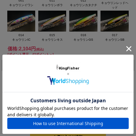
001
011
012
キョウリンレッドヘ
キョウリンイワシ
キョウリンボラ
キョウリンカタクチ
ッド
014
015
016
017
キョウリンIC
キョウリンキス
キョウリンGS
キョウリンSB
価格:
2,104円
(税込)
[ポイント還元 42ポイント～]
注文
カラー：
在庫:
－
購入数：
個