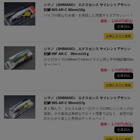
シマノ（SHIMANO） エクスセンス サイレントアサシン
狂鱗 80S AR-C 80mm/10g
バイブの様な引き感！を実現した湾奥サイズアサシン！！
価格： 1,683円(税込)
在庫切れ
シマノ（SHIMANO） エクスセンス サイレントアサシン
狂鱗 99F AR-C 99ｍｍ/14ｇ
ひと口サイズの99mmで14cmクラスと同じ平均飛距離60m
オーバー！
価格： 1,729円(税込)
在庫切れ
シマノ（SHIMANO） エクスセンス サイレントアサシン
狂鱗 99S AR-C 99mm/17g
良く飛んで、ヌルヌル泳ぐ一口サイズの99にシンキングが
追加。その進化は単純なウエイト増量ではなく、金型の設
計からやり直した専用ボディチューン！
価格： 1,729円(税込)
在庫切れ