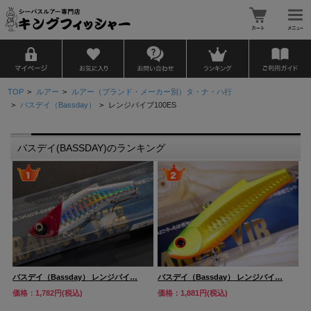
TOP
>
ルアー
>
ルアー（ブランド・メーカー別）タ・ナ・ハ行
>
バスデイ（Bassday）
>
レンジバイブ100ES
バスデイ(BASSDAY)のランキング
バスデイ（Bassday） レンジバイ…
バスデイ（Bassday） レンジバイ…
バ
価格：1,782円(税込)
価格：1,881円(税込)
価