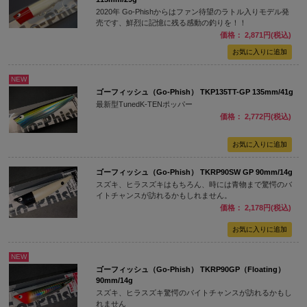
2020年 Go-Phishからはファン待望のラトル入りモデル発
売です、鮮烈に記憶に残る感動の釣りを！！
価格： 2,871円(税込)
NEW
ゴーフィッシュ（Go-Phish） TKP135TT-GP 135mm/41g
最新型TunedK-TENポッパー
価格： 2,772円(税込)
ゴーフィッシュ（Go-Phish） TKRP90SW GP 90mm/14g
スズキ、ヒラスズキはもちろん、時には青物まで驚愕のバ
イトチャンスが訪れるかもしれません。
価格： 2,178円(税込)
NEW
ゴーフィッシュ（Go-Phish） TKRP90GP（Floating）
90mm/14g
スズキ、ヒラスズキ驚愕のバイトチャンスが訪れるかもし
れません