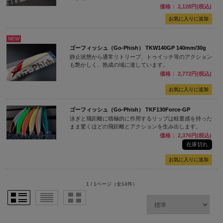
価格： 2,128円(税込)
NEW
ゴーフィッシュ（Go-Phish） TKW140GP 140mm/30g
静止状態から通常リトリーブ、トゥイッチ等のアクション
も艶かしく、熟成の域に達しています。
価格： 2,772円(税込)
ゴーフィッシュ（Go-Phish） TKF130Force-GP
泳ぎと飛距離に積極的に作用するリップは軽量感を持った
まま驚くほどの飛距離とアクションを生み出します。
価格： 2,376円(税込)
在庫切れ
1 / 1ページ
（全14件）