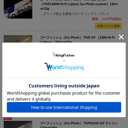
（TKR130HN Hi-Fi Lipless Go-Phish custom）130ｍ
ｍ/33g
…ダウンで使える最強フローティングリップレス
価格： 2,673円(税込)
ゴーフィッシュ（Go-Phish） TKR GP （130H Hi-Fi
Lipless）130ｍｍ/33g
タックルハウス伝説のプラグ、TKR 130H Hi-Fi Liplessが
TKR GP（シーバスカスタムカラー）としてGo-Phishから
発売！
価格： 2,475円(税込)
NEW
ゴーフィッシュ（Go-Phish） TKP115YK GP 115mm/29g
基本性能を追求した水平浮きポッパー
価格： 2,772円(税込)
NEW
ゴーフィッシュ（Go-Phish） TKP115YK GP ラトリン
115mm/29g