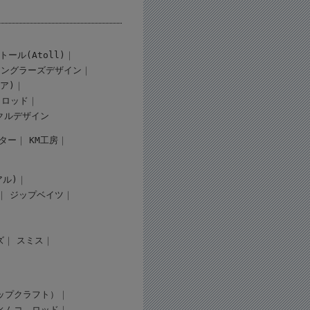
トール(Atoll)
アングラーズデザイン
ギア)
ロッド
クルデザイン
ター
KM工房
アル)
ジップベイツ
ズ
スミス
（タップクラフト）
ィムコ
ロッド