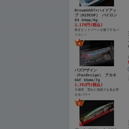
BreamGOAT×ハイドアッ
プ（HIDEUP） パイロン
84 84mm/9g
2,178円(税込)
狭きヒットゾーンを魅了するパ
イロン！
パズデザイン
（Pazdesign） アカネ
66F 66mm/7g
1,782円(税込)
大場所、荒れた海面でも魚を寄
せるパワー