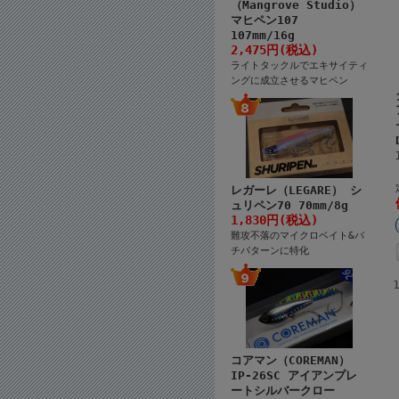
（Mangrove Studio）
マヒペン107
107mm/16g
2,475円(税込)
ライトタックルでエキサイティ
ングに成立させるマヒペン
レガーレ（LEGARE） シ
ュリペン70 70mm/8g
1,830円(税込)
難攻不落のマイクロベイト&バ
チパターンに特化
コアマン（COREMAN）
IP-26SC アイアンプレ
ートシルバークロー