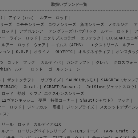
取扱いブランド一覧
)
アイマ（ima） ルアー
ロッド
シリーズ
コモモシリーズ
コウメシリーズ
魚道シリーズ
メタルジグ
ア
ロッド
アブガルシア
アングラーズリパブリック ルアー
ロッド
アー
ライン
ロッド
エクリプスコラボ
エフテック
ECOGEAR(エコ
 ルアー
ロッド
ウェア
エイムス（AIMS）
エクストリーム ルアー
ション
O.S.P
オライノ
OLYMPIC
オルタネイティブ
オンスタッ
つ ロッド
フック
カルティバ
ガンクラフト
クレハ
クロスウォー
-Phish ルアー
ロッド
ゴールデンミーン
ン
ザクトクラフト
サプライズ
SALMO(サルモ)
SANGREAL(サンレ
CRACK)
Gcraft
GCRAFT(Bassart)
JetSlow(ジェットスロウ)
ロッド
熱砂
シマノ エクスセンスシリーズ
12ヴァンキッシュ
夢屋
特価コーナー
Shaut(シャウト)
フック
アー
ロッド
ジャッカル
邪道
ジャンプライズ
スカジットデザイン
スエス)
リール
ロッド
カルディアKIX
 ルアー
ローリングベイトシリーズ
K-TENシリーズ
TAPP Craft
ツララ ロッド
ウェア
TICT（ティクト）
テーパー&シェイプ
テ