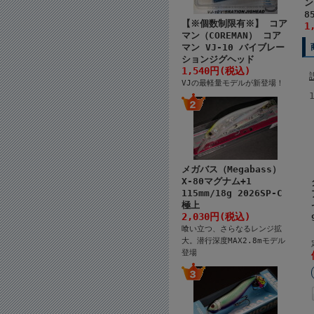
ン
8
【※個数制限有※】 コア
1
マン（COREMAN） コア
マン VJ-10 バイブレー
ションジグヘッド
1,540円(税込)
VJの最軽量モデルが新登場！
メガバス（Megabass）
X-80マグナム+1
115mm/18g 2026SP-C
極上
2,030円(税込)
喰い立つ、さらなるレンジ拡
大。潜行深度MAX2.8mモデル
登場