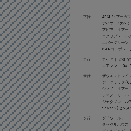
ア行
ARGUS(アーガス
アイマ サスケ
アピア ルアー
エクリプス ル
エバーグリーン
M＆Nコーポレー
カ行
ガイア
がまか
コアマン
Go
サ行
ザウルストレイ
ジークラック(GEE
シマノ ルアー
シマノ リール
ジャクソン ル
SenseS(セン
タ行
ダイワ ルアー
タックルハウス
ダミキジャパン