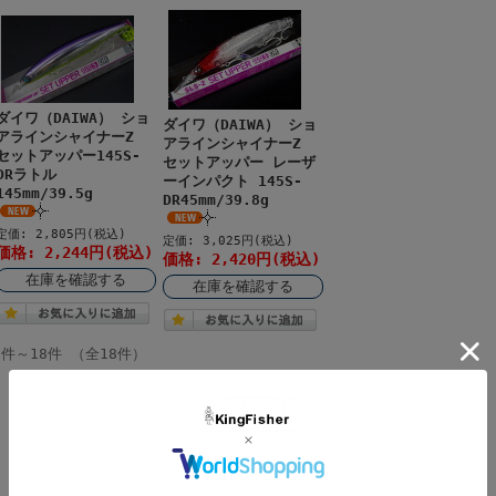
ダイワ（DAIWA） ショ
ダイワ（DAIWA） ショ
アラインシャイナーZ
アラインシャイナーZ
セットアッパー145S-
セットアッパー レーザ
DRラトル
ーインパクト 145S-
145mm/39.5g
DR45mm/39.8g
定価: 2,805円(税込)
定価: 3,025円(税込)
価格: 2,244円(税込)
価格: 2,420円(税込)
在庫を確認する
在庫を確認する
1件～18件 （全18件）