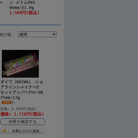
R-
ン メトム96S
96mm/21.8g
1,584円(税込)
並び順：
ダイワ（DAIWA） ショ
アラインシャイナーZ
セットアッパー75S-DR
75mm/13g
定価: 2,145円(税込)
価格: 1,716円(税込)
在庫を確認する