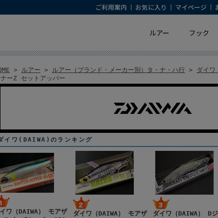
ご利用案内
お気に入り
マイページ
ルアー
フック
OME
>
ルアー
>
ルアー（ブランド・メーカー別）タ・ナ・ハ行
>
ダイワ（
イナーZ セットアッパー
ダイワ(DAIWA)のランキング
イワ（DAIWA） モアザ
ダイワ（DAIWA） モアザ
ダイワ（DAIWA） D