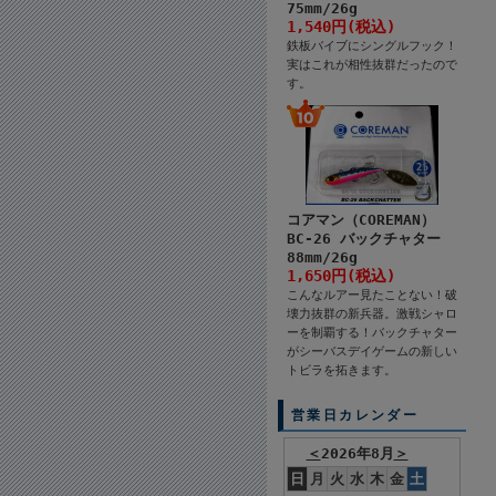
75mm/26g
1,540円(税込)
鉄板バイブにシングルフック！
実はこれが相性抜群だったので
す。
コアマン（COREMAN）
BC-26 バックチャター
88mm/26g
1,650円(税込)
こんなルアー見たことない！破
壊力抜群の新兵器。激戦シャロ
ーを制覇する！バックチャター
がシーバスデイゲームの新しい
トビラを拓きます。
営業日カレンダー
＜
2026年8月
＞
日
月
火
水
木
金
土