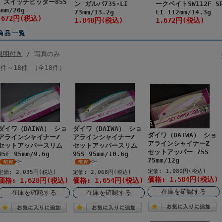
 スイッチヒッター85S
ン ガルバ73S-LI
ークベイトSW112F S
5mm/20g
73mm/13.2g
LI 112mm/14.3g
,672円(税込)
1,848円(税込)
1,672円(税込)
商品一覧
説明付き
/ 写真のみ
1件～18件 （全18件）
ダイワ（DAIWA） ショ
ダイワ（DAIWA） ショ
ダイワ（DAIWA） ショ
アラインシャイナーZ
アラインシャイナーZ
アラインシャイナーZ
セットアッパースリム
セットアッパースリム
セットアッパー 75S
95F 95mm/9.6g
95S 95mm/10.6g
75mm/12g
定価: 1,980円(税込)
定価: 2,035円(税込)
定価: 2,068円(税込)
価格: 1,584円(税込)
価格: 1,628円(税込)
価格: 1,654円(税込)
在庫を確認する
在庫を確認する
在庫を確認する