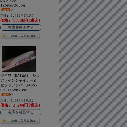
DRラトル
125mm/26.5g
定価: 2,420円(税込)
価格: 1,936円(税込)
在庫を確認する
ダイワ（DAIWA） ショ
アラインシャイナーZ
セットアッパー145S-
DR 145mm/39g
定価: 2,805円(税込)
価格: 2,244円(税込)
在庫を確認する