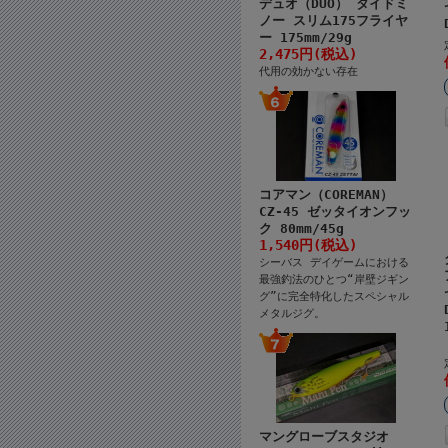
デュオ（DUO） タイドミ
ノー スリム175フライヤ
ー 175mm/29g
2,475円(税込)
代用の効かない存在
コアマン（COREMAN）
CZ-45 ゼッタイオンフッ
ク 80mm/45g
1,540円(税込)
シーバス デイゲームにおける
最強釣法のひとつ“岸壁ジギン
グ”に完全特化したスペシャル
メタルジグ。
マングローブスタジオ