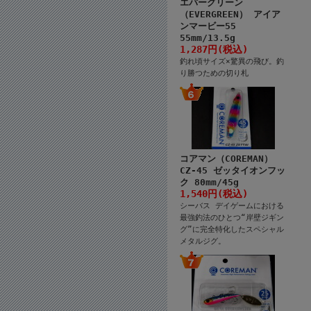
エバーグリーン
（EVERGREEN） アイア
ンマービー55
55mm/13.5g
1,287円(税込)
釣れ頃サイズ×驚異の飛び。釣
り勝つための切り札
コアマン（COREMAN）
CZ-45 ゼッタイオンフッ
ク 80mm/45g
1,540円(税込)
シーバス デイゲームにおける
最強釣法のひとつ“岸壁ジギン
グ”に完全特化したスペシャル
メタルジグ。