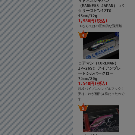
マドネスジャパン
（MADNESS JAPAN） バ
クリースピン12TG
45mm/12g
1,980円(税込)
TGならではの圧倒的な飛距離
コアマン（COREMAN）
IP-26SC アイアンプレ
ートシルバークロー
75mm/26g
1,540円(税込)
鉄板バイブにシングルフック！
実はこれが相性抜群だったので
す。