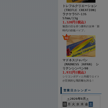
トレフルクリエーション
（TREFLE CREATION）
ラナケラ57-13S
57mm/13g
1,320円(税込)
魅惑の目を持つ勝利の女神「新
時代の鉄板バイブ」
マドネスジャパン
（MADNESS JAPAN） シ
リテンシンペン90
1,931円(税込)
シリコンボディと内蔵ウエイト
が圧倒的な飛距離を誇る！
営業日カレンダー
＜
2026年8月
＞
日
月
火
水
木
金
土