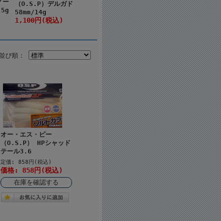
ノー
（O.S.P）デルガド
.5g
58mm/14g
1,100円(税込)
並び順：
オー・エス・ピー
（O.S.P） HPシャッド
テール3.6
定価: 858円(税込)
価格: 858円(税込)
在庫を確認する