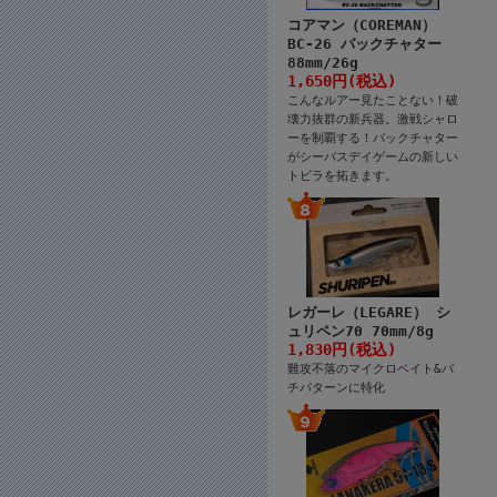
コアマン（COREMAN）
BC-26 バックチャター
88mm/26g
1,650円(税込)
こんなルアー見たことない！破
壊力抜群の新兵器。激戦シャロ
ーを制覇する！バックチャター
がシーバスデイゲームの新しい
トビラを拓きます。
レガーレ（LEGARE） シ
ュリペン70 70mm/8g
1,830円(税込)
難攻不落のマイクロベイト&バ
チパターンに特化