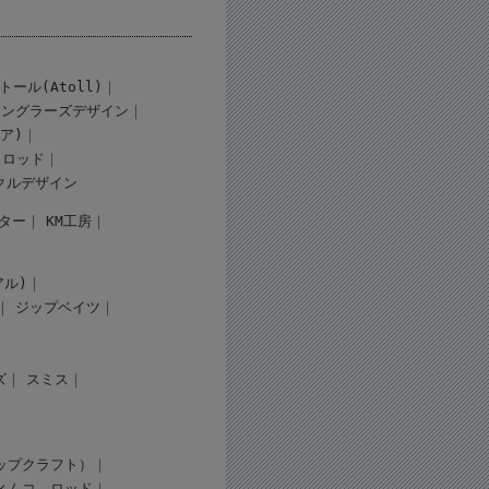
トール(Atoll)
アングラーズデザイン
ギア)
ロッド
クルデザイン
ター
KM工房
アル)
ジップベイツ
ズ
スミス
（タップクラフト）
ィムコ
ロッド