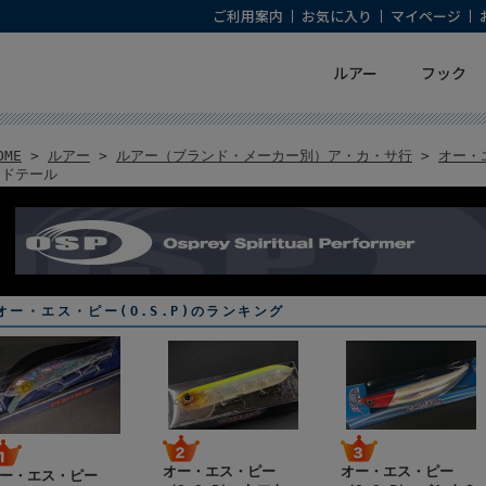
ご利用案内
お気に入り
マイページ
ルアー
フック
OME
>
ルアー
>
ルアー（ブランド・メーカー別）ア・カ・サ行
>
オー・
ッドテール
オー・エス・ピー(O.S.P)のランキング
オー・エス・ピー
オー・エス・ピー
ー・エス・ピー