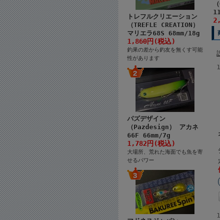
（
1
トレフルクリエーション
2
（TREFLE CREATION）
マリエラ68S 68mm/18g
1,860円(税込)
釣果の差から釣友を無くす可能
性があります
パズデザイン
（Pazdesign） アカネ
66F 66mm/7g
1,782円(税込)
大場所、荒れた海面でも魚を寄
せるパワー