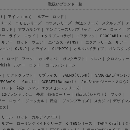
取扱いブランド一覧
)
アイマ（ima） ルアー
ロッド
シリーズ
コモモシリーズ
コウメシリーズ
魚道シリーズ
メタルジグ
ア
ロッド
アブガルシア
アングラーズリパブリック ルアー
ロッド
アー
ライン
ロッド
エクリプスコラボ
エフテック
ECOGEAR(エコ
 ルアー
ロッド
ウェア
エイムス（AIMS）
エクストリーム ルアー
ション
O.S.P
オライノ
OLYMPIC
オルタネイティブ
オンスタッ
つ ロッド
フック
カルティバ
ガンクラフト
クレハ
クロスウォー
-Phish ルアー
ロッド
ゴールデンミーン
ン
ザクトクラフト
サプライズ
SALMO(サルモ)
SANGREAL(サンレ
CRACK)
Gcraft
GCRAFT(Bassart)
JetSlow(ジェットスロウ)
ロッド
熱砂
シマノ エクスセンスシリーズ
12ヴァンキッシュ
夢屋
特価コーナー
Shaut(シャウト)
フック
アー
ロッド
ジャッカル
邪道
ジャンプライズ
スカジットデザイン
スエス)
リール
ロッド
カルディアKIX
 ルアー
ローリングベイトシリーズ
K-TENシリーズ
TAPP Craft
ツララ ロッド
ウェア
TICT（ティクト）
テーパー&シェイプ
テ