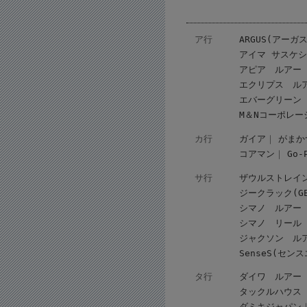
ア行
ARGUS(アーガス
アイマ サスケ
アピア ルアー
エクリプス ル
エバーグリーン
M＆Nコーポレー
カ行
ガイア
がまか
コアマン
Go
サ行
ザウルストレイ
ジークラック(GEE
シマノ ルアー
シマノ リール
ジャクソン ル
SenseS(セン
タ行
ダイワ ルアー
タックルハウス
ダミキジャパン