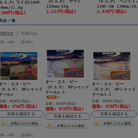
（O.S.P） ヤマト
（O.S.P） ベントミ
O.S.P）ライゼ110HF
118mm/28g
130F-SW 130mm/20
10mm/11.8g
2,227円(税込)
2,420円(税込)
,200円(税込)
商品一覧
説明付き
/ 写真のみ
1件～4件 （全4件）
オー・エス・ピー
オー・エス・ピー
オー・エス・ピー
（O.S.P） HPシャッド
（O.S.P） HPシャッド
（O.S.P） HPシャッド
テール2.5
テール2
テール3.1
定価: 858円(税込)
定価: 858円(税込)
定価: 858円(税込)
価格: 858円(税込)
価格: 858円(税込)
価格: 858円(税込)
在庫を確認する
在庫を確認する
在庫を確認する
1件～4件 （全4件）