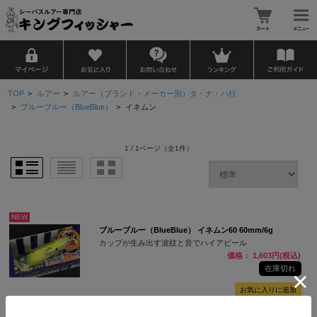
TOP
>
ルアー
>
ルアー（ブランド・メーカー別）タ・ナ・ハ行
>
ブルーブルー（BlueBlue）
>
イネムン
1 / 1ページ
（全1件）
NEW
ブルーブルー（BlueBlue） イネムン60 60mm/6g
カップが生み出す波紋と音でハイアピール
価格： 1,603円(税込)
在庫切れ