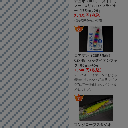
デュオ（DUO） タイドミ
ノー スリム175フライヤ
ー 175mm/29g
2,475円(税込)
代用の効かない存在
コアマン（COREMAN）
CZ-45 ゼッタイオンフッ
ク 80mm/45g
1,540円(税込)
シーバス デイゲームにおける
最強釣法のひとつ“岸壁ジギン
グ”に完全特化したスペシャル
メタルジグ。
マングローブスタジオ