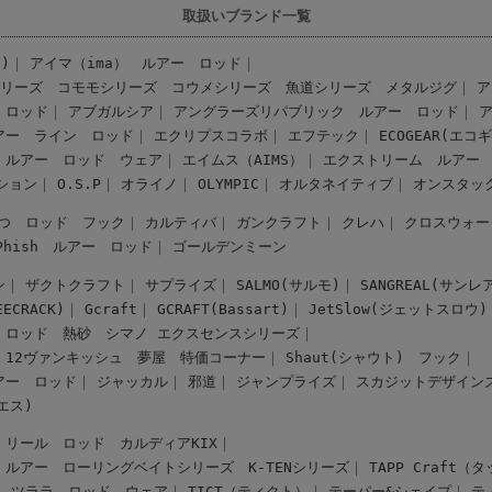
取扱いブランド一覧
)
アイマ（ima） ルアー
ロッド
シリーズ
コモモシリーズ
コウメシリーズ
魚道シリーズ
メタルジグ
ア
ロッド
アブガルシア
アングラーズリパブリック ルアー
ロッド
アー
ライン
ロッド
エクリプスコラボ
エフテック
ECOGEAR(エコ
 ルアー
ロッド
ウェア
エイムス（AIMS）
エクストリーム ルアー
ション
O.S.P
オライノ
OLYMPIC
オルタネイティブ
オンスタッ
つ ロッド
フック
カルティバ
ガンクラフト
クレハ
クロスウォー
-Phish ルアー
ロッド
ゴールデンミーン
ン
ザクトクラフト
サプライズ
SALMO(サルモ)
SANGREAL(サンレ
CRACK)
Gcraft
GCRAFT(Bassart)
JetSlow(ジェットスロウ)
ロッド
熱砂
シマノ エクスセンスシリーズ
12ヴァンキッシュ
夢屋
特価コーナー
Shaut(シャウト)
フック
アー
ロッド
ジャッカル
邪道
ジャンプライズ
スカジットデザイン
スエス)
リール
ロッド
カルディアKIX
 ルアー
ローリングベイトシリーズ
K-TENシリーズ
TAPP Craft
ツララ ロッド
ウェア
TICT（ティクト）
テーパー&シェイプ
テ