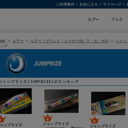
ご利用案内
お気に入り
マイページ
ルアー
フック
OME
>
ルアー
>
ルアー（ブランド・メーカー別）ア・カ・サ行
>
ジャンプ
キング
ジャンプライズ(JUMPRIZE)のランキング
ジャンプライズ
ャンプライズ
ジャンプライズ