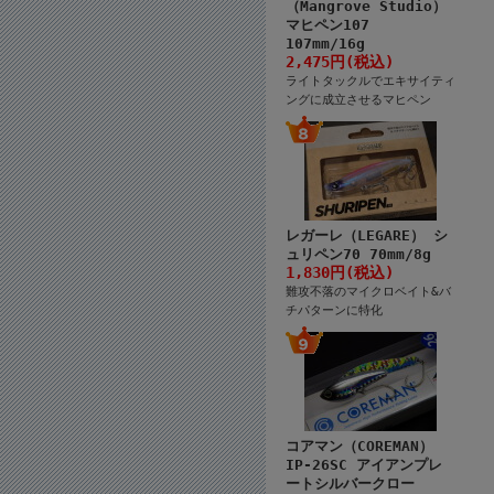
（Mangrove Studio）
マヒペン107
107mm/16g
2,475円(税込)
ライトタックルでエキサイティ
ングに成立させるマヒペン
レガーレ（LEGARE） シ
ュリペン70 70mm/8g
1,830円(税込)
難攻不落のマイクロベイト&バ
チパターンに特化
コアマン（COREMAN）
IP-26SC アイアンプレ
ートシルバークロー