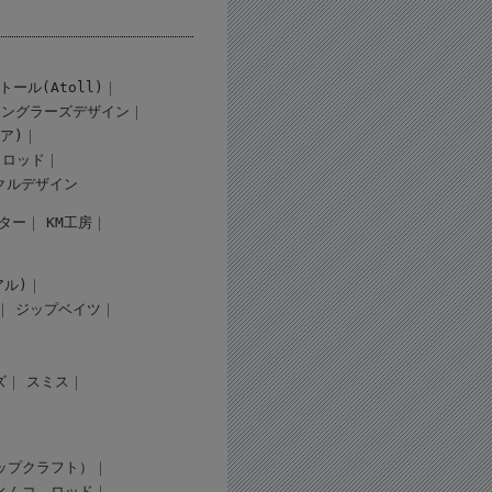
トール(Atoll)
アングラーズデザイン
ギア)
ロッド
クルデザイン
ター
KM工房
アル)
ジップベイツ
ズ
スミス
（タップクラフト）
ィムコ
ロッド