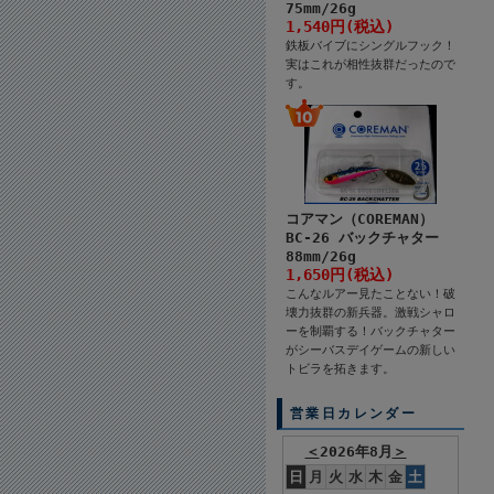
75mm/26g
1,540円(税込)
鉄板バイブにシングルフック！
実はこれが相性抜群だったので
す。
コアマン（COREMAN）
BC-26 バックチャター
88mm/26g
1,650円(税込)
こんなルアー見たことない！破
壊力抜群の新兵器。激戦シャロ
ーを制覇する！バックチャター
がシーバスデイゲームの新しい
トビラを拓きます。
営業日カレンダー
＜
2026年8月
＞
日
月
火
水
木
金
土