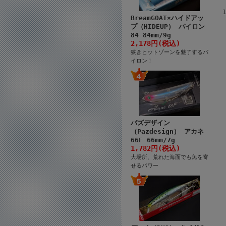
BreamGOAT×ハイドアッ
プ（HIDEUP） パイロン
84 84mm/9g
2,178円(税込)
狭きヒットゾーンを魅了するパ
イロン！
パズデザイン
（Pazdesign） アカネ
66F 66mm/7g
1,782円(税込)
大場所、荒れた海面でも魚を寄
せるパワー