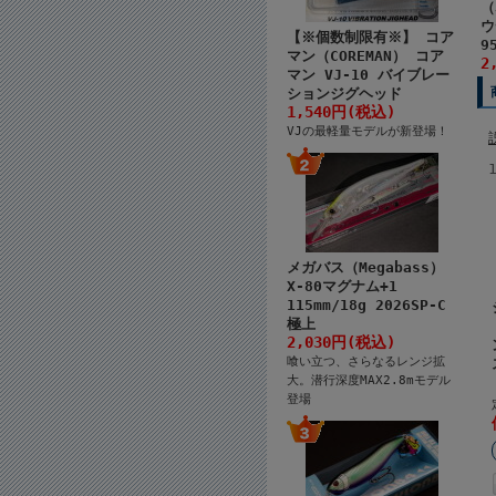
（
ウ
【※個数制限有※】 コア
9
マン（COREMAN） コア
2
マン VJ-10 バイブレー
ションジグヘッド
1,540円(税込)
VJの最軽量モデルが新登場！
メガバス（Megabass）
X-80マグナム+1
115mm/18g 2026SP-C
極上
2,030円(税込)
喰い立つ、さらなるレンジ拡
大。潜行深度MAX2.8mモデル
登場