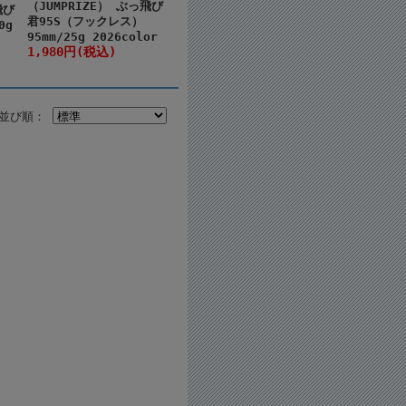
（JUMPRIZE） ぶっ飛び
飛び
君95S（フックレス）
0g
95mm/25g 2026color
1,980円(税込)
並び順：