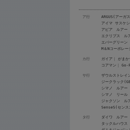
ア行
ARGUS(アーガス
アイマ サスケ
アピア ルアー
エクリプス ル
エバーグリーン
M＆Nコーポレー
カ行
ガイア
がまか
コアマン
Go
サ行
ザウルストレイ
ジークラック(GEE
シマノ ルアー
シマノ リール
ジャクソン ル
SenseS(セン
タ行
ダイワ ルアー
タックルハウス
ダミキジャパン