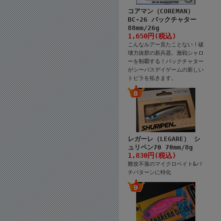
コアマン（COREMAN）
BC-26 バックチャター
88mm/26g
1,650円(税込)
こんなルアー見たことない！破
壊力抜群の新兵器。激戦シャロ
ーを制覇する！バックチャター
がシーバスデイゲームの新しい
トビラを拓きます。
レガーレ（LEGARE） シ
ュリペン70 70mm/8g
1,830円(税込)
難攻不落のマイクロベイト&バ
チパターンに特化