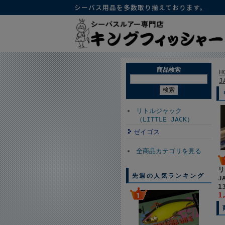
シーバス用品を多数取り揃えております。
商品検索
H
J
リトルジャック
（LITTLE JACK）
ゼイゴス
全商品カテゴリを見る
リ
先週の人気ランキング
J
1
1