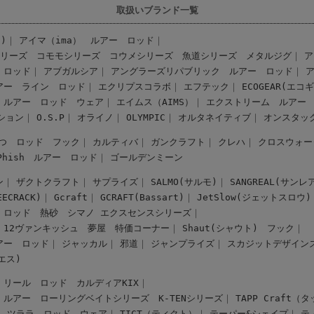
取扱いブランド一覧
)
アイマ（ima） ルアー
ロッド
シリーズ
コモモシリーズ
コウメシリーズ
魚道シリーズ
メタルジグ
ア
ロッド
アブガルシア
アングラーズリパブリック ルアー
ロッド
アー
ライン
ロッド
エクリプスコラボ
エフテック
ECOGEAR(エコ
 ルアー
ロッド
ウェア
エイムス（AIMS）
エクストリーム ルアー
ション
O.S.P
オライノ
OLYMPIC
オルタネイティブ
オンスタッ
つ ロッド
フック
カルティバ
ガンクラフト
クレハ
クロスウォー
-Phish ルアー
ロッド
ゴールデンミーン
ン
ザクトクラフト
サプライズ
SALMO(サルモ)
SANGREAL(サンレ
CRACK)
Gcraft
GCRAFT(Bassart)
JetSlow(ジェットスロウ)
ロッド
熱砂
シマノ エクスセンスシリーズ
12ヴァンキッシュ
夢屋
特価コーナー
Shaut(シャウト)
フック
アー
ロッド
ジャッカル
邪道
ジャンプライズ
スカジットデザイン
スエス)
リール
ロッド
カルディアKIX
 ルアー
ローリングベイトシリーズ
K-TENシリーズ
TAPP Craft
ツララ ロッド
ウェア
TICT（ティクト）
テーパー&シェイプ
テ