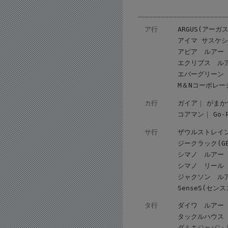
ア行
ARGUS(アーガス
アイマ サスケ
アピア ルアー
エクリプス ル
エバーグリーン
M＆Nコーポレー
カ行
ガイア
がまか
コアマン
Go
サ行
ザウルストレイ
ジークラック(GEE
シマノ ルアー
シマノ リール
ジャクソン ル
SenseS(セン
タ行
ダイワ ルアー
タックルハウス
ダミキジャパン