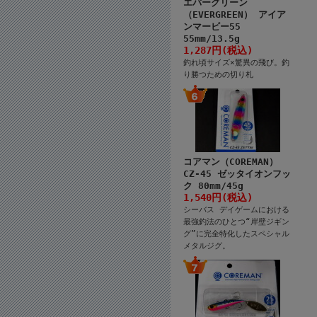
エバーグリーン
（EVERGREEN） アイア
ンマービー55
55mm/13.5g
1,287円(税込)
釣れ頃サイズ×驚異の飛び。釣
り勝つための切り札
コアマン（COREMAN）
CZ-45 ゼッタイオンフッ
ク 80mm/45g
1,540円(税込)
シーバス デイゲームにおける
最強釣法のひとつ“岸壁ジギン
グ”に完全特化したスペシャル
メタルジグ。