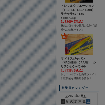
トレフルクリエーション
（TREFLE CREATION）
ラナケラ57-13S
57mm/13g
1,320円(税込)
魅惑の目を持つ勝利の女神「新
時代の鉄板バイブ」
マドネスジャパン
（MADNESS JAPAN） シ
リテンシンペン90
1,931円(税込)
シリコンボディと内蔵ウエイト
が圧倒的な飛距離を誇る！
営業日カレンダー
＜
2026年8月
＞
日
月
火
水
木
金
土