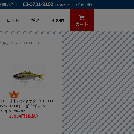
03-5731-9192
お問い合せ
13:00～15:00（平日土曜）
ロッド
ギア
その他
カート
トルジャック（LITTLE
LE
リトルジャック（LITTLE
35ヘ
JACK） ゼイゴス55
23g
55mm/9g
1,534円(税込)