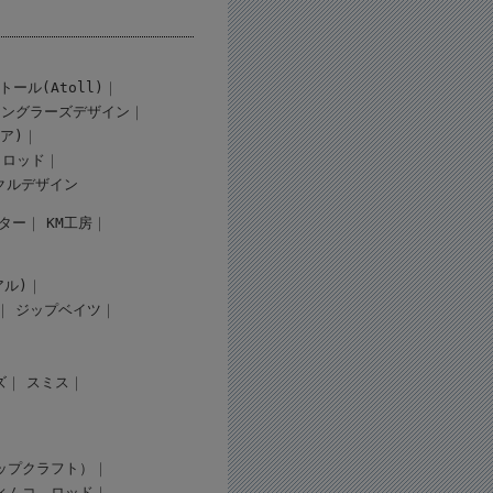
トール(Atoll)
アングラーズデザイン
ギア)
ロッド
クルデザイン
ター
KM工房
アル)
ジップベイツ
ズ
スミス
（タップクラフト）
ィムコ
ロッド