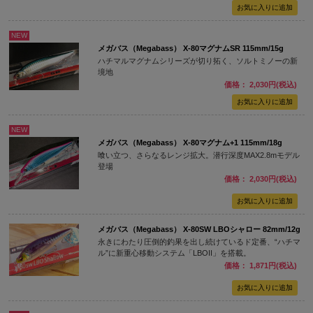
NEW
メガバス（Megabass） X-80マグナムSR 115mm/15g
ハチマルマグナムシリーズが切り拓く、ソルトミノーの新
境地
価格： 2,030円(税込)
NEW
メガバス（Megabass） X-80マグナム+1 115mm/18g
喰い立つ、さらなるレンジ拡大。潜行深度MAX2.8mモデル
登場
価格： 2,030円(税込)
メガバス（Megabass） X-80SW LBOシャロー 82mm/12g
永きにわたり圧倒的釣果を出し続けているド定番、“ハチマ
ル”に新重心移動システム「LBOII」を搭載。
価格： 1,871円(税込)