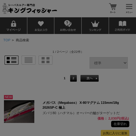
TOP
>
商品検索
1 / 2ページ
（全22件）
1
2
次へ
NEW
メガバス（Megabass） X-80マグナム 115mm/18g
2026SP-C 極上
ズバリ80（ハチマル）オーバーの鱸がターゲットだ
価格： 2,030円(税込)
在庫切れ