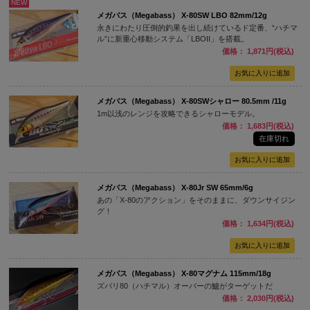
NEW
メガバス（Megabass） X-80SW LBO 82mm/12g
永きにわたり圧倒的釣果を出し続けているド定番、“ハチマ
ル”に新重心移動システム「LBOII」を搭載。
価格： 1,871円(税込)
メガバス（Megabass） X-80SWシャロー 80.5mm /11g
1m以浅のレンジを攻略できるシャローモデル。
価格： 1,683円(税込)
在庫切れ
メガバス（Megabass） X-80Jr SW 65mm/6g
あの「X-80のアクション」をそのままに、ダウンサイジン
グ！
価格： 1,634円(税込)
メガバス（Megabass） X-80マグナム 115mm/18g
ズバリ80（ハチマル）オーバーの鱸がターゲットだ
価格： 2,030円(税込)