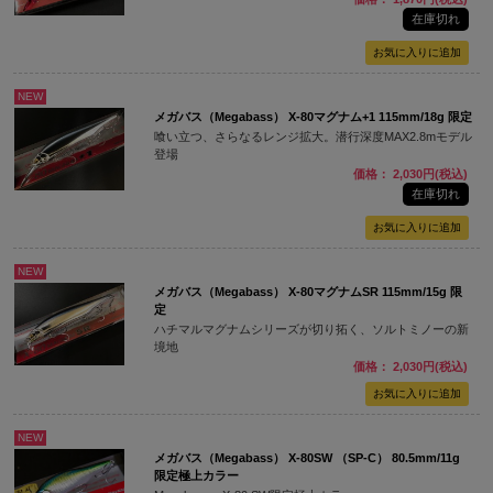
在庫切れ
NEW
メガバス（Megabass） X-80マグナム+1 115mm/18g 限定
喰い立つ、さらなるレンジ拡大。潜行深度MAX2.8mモデル
登場
価格： 2,030円(税込)
在庫切れ
NEW
メガバス（Megabass） X-80マグナムSR 115mm/15g 限
定
ハチマルマグナムシリーズが切り拓く、ソルトミノーの新
境地
価格： 2,030円(税込)
NEW
メガバス（Megabass） X-80SW （SP-C） 80.5mm/11g
限定極上カラー